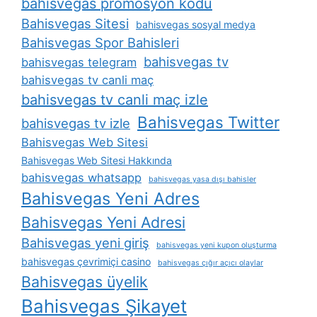
bahisvegas promosyon kodu
Bahisvegas Sitesi
bahisvegas sosyal medya
Bahisvegas Spor Bahisleri
bahisvegas tv
bahisvegas telegram
bahisvegas tv canli maç
bahisvegas tv canli maç izle
Bahisvegas Twitter
bahisvegas tv izle
Bahisvegas Web Sitesi
Bahisvegas Web Sitesi Hakkında
bahisvegas whatsapp
bahisvegas yasa dışı bahisler
Bahisvegas Yeni Adres
Bahisvegas Yeni Adresi
Bahisvegas yeni giriş
bahisvegas yeni kupon oluşturma
bahisvegas çevrimiçi casino
bahisvegas çığır açıcı olaylar
Bahisvegas üyelik
Bahisvegas Şikayet