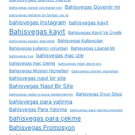
Bahisvegas Güvenlir mi
bahisvegas güncel yayınlanan site
bahisvegas herhangi bir faydası var mı
bahisvegas instagram
bahisvegas kayit
Bahisvegas kayıt
Bahisvegas Kayıt Ve Üyelik
Bahisvegas Kullanıcıları
bahisvegas kazanç elde etme
Bahisvegas kullanıcı yorumları
Bahisvegas Lisanslı Mı
bahisvegas maç izle
bahisvegas live
bahisvegas maç izleme
bahisvegas mobil devre dışı
Bahisvegas Müşteri Hizmetleri
bahisvegas müşteri şikayetleri
bahisvegas nasil bir site
Bahisvegas Nasıl Bir Site
Bahisvegas Oyun Sitesi
bahisvegas neden e posta göndermeliyim
bahisvegas para yatirma
Bahisvegas Para Yatırma
bahisvegas para yatırma programı
bahisvegas para çekme
Bahisvegas Promosyon