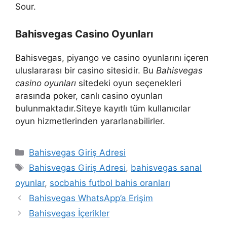
Sour.
Bahisvegas Casino Oyunları
Bahisvegas, piyango ve casino oyunlarını içeren
uluslararası bir casino sitesidir. Bu
Bahisvegas
casino oyunları
sitedeki oyun seçenekleri
arasında poker, canlı casino oyunları
bulunmaktadır.Siteye kayıtlı tüm kullanıcılar
oyun hizmetlerinden yararlanabilirler.
Kategoriler
Bahisvegas Giriş Adresi
Etiketler
Bahisvegas Giriş Adresi
,
bahisvegas sanal
oyunlar
,
socbahis futbol bahis oranları
Yazı
Bahisvegas WhatsApp’a Erişim
dolaşımı
Bahisvegas İçerikler