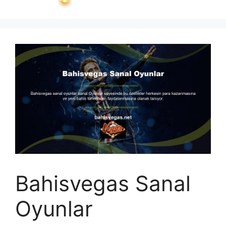
Bahisvegas Sanal
Oyunlar