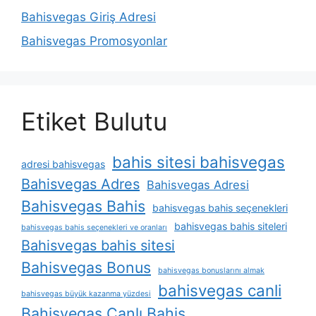
Bahisvegas Giriş Adresi
Bahisvegas Promosyonlar
Etiket Bulutu
bahis sitesi bahisvegas
adresi bahisvegas
Bahisvegas Adres
Bahisvegas Adresi
Bahisvegas Bahis
bahisvegas bahis seçenekleri
bahisvegas bahis siteleri
bahisvegas bahis seçenekleri ve oranları
Bahisvegas bahis sitesi
Bahisvegas Bonus
bahisvegas bonuslarını almak
bahisvegas canli
bahisvegas büyük kazanma yüzdesi
Bahisvegas Canlı Bahis