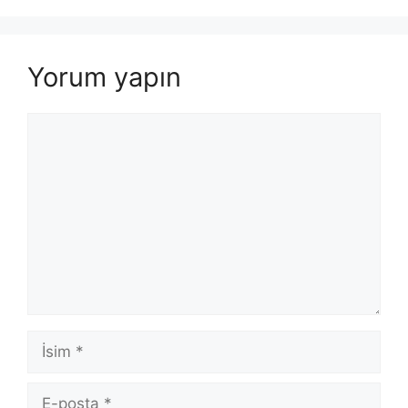
Yorum yapın
Yorum
İsim
E-