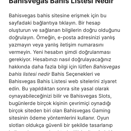
Bahisvegas Bahis Listesi Nedir
Bahisvegas bahis sitesine erişmek için bu
sayfadaki bağlantıya tıklayın. Bir hesap
oluşturun ve sağlanan bilgilerin doğru olduğunu
doğrulayın. Örneğin, e-posta adresinizi yanlış
yazmayın veya yanlış iletişim numarasını
vermeyin. Yeni hesabın şimdi doğrulanması
gerekiyor. Hesabınızı nasıl doğrulayacağınız
hakkında daha fazla bilgi için lütfen
Bahisvegas
bahis listesi nedir
Bahis Seçenekleri ve
Bahisvegas Bahis Listesi web sitelerini ziyaret
edin. Bu yapıldıktan sonra site yasal olarak
oynayabileceğinizi bilir ve Bahisvegas Slots,
bugünlerde birçok kişinin çevrimiçi oynadığı
birçok siteden biri olan Bahisvegas Gaming
sitesinin ödeme yöntemlerini kullanır. Oyun
slotları oldukça güvenli bir şekilde tasarlanıp