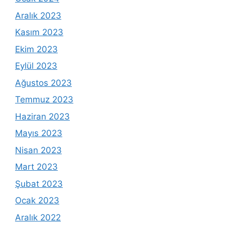
Aralık 2023
Kasım 2023
Ekim 2023
Eylül 2023
Ağustos 2023
Temmuz 2023
Haziran 2023
Mayıs 2023
Nisan 2023
Mart 2023
Şubat 2023
Ocak 2023
Aralık 2022