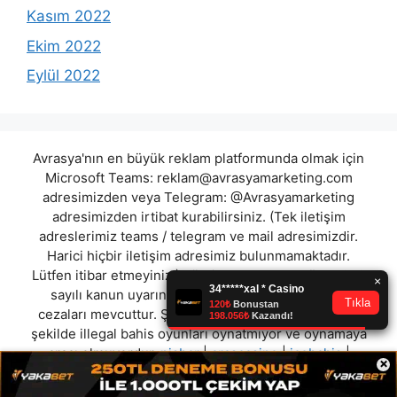
Kasım 2022
Ekim 2022
Eylül 2022
Avrasya'nın en büyük reklam platformunda olmak için
Microsoft Teams:
reklam@avrasyamarketing.com
adresimizden veya Telegram: @Avrasyamarketing
adresimizden irtibat kurabilirsiniz. (Tek iletişim
adreslerimiz teams / telegram ve mail adresimizdir.
Harici hiçbir iletişim adresimiz bulunmamaktadır.
Lütfen itibar etmeyiniz.) Türkiye yasalarına göre 7258
sayılı kanun uyarınca yasa dışı bahis oynamanın
cezaları mevcuttur. Şu an bulunduğunuz site hiç bir
şekilde illegal bahis oyunları oynatmıyor ve oynamaya
aracı olmuyordur.
nisbar
|
arascasino
|
icebahis
|
×
youwin
|
ultrabet
|
betyolu
|
metabet
|
sheratonbet