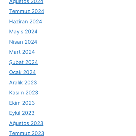
Ağustos 2024
Temmuz 2024
Haziran 2024
Mayıs 2024
Nisan 2024
Mart 2024
Şubat 2024
Ocak 2024
Aralık 2023
Kasım 2023
Ekim 2023
Eylül 2023
Ağustos 2023
Temmuz 2023