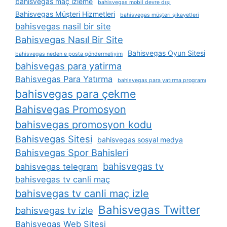
bahisvegas maç izleme
bahisvegas mobil devre dışı
Bahisvegas Müşteri Hizmetleri
bahisvegas müşteri şikayetleri
bahisvegas nasil bir site
Bahisvegas Nasıl Bir Site
Bahisvegas Oyun Sitesi
bahisvegas neden e posta göndermeliyim
bahisvegas para yatirma
Bahisvegas Para Yatırma
bahisvegas para yatırma programı
bahisvegas para çekme
Bahisvegas Promosyon
bahisvegas promosyon kodu
Bahisvegas Sitesi
bahisvegas sosyal medya
Bahisvegas Spor Bahisleri
bahisvegas tv
bahisvegas telegram
bahisvegas tv canli maç
bahisvegas tv canli maç izle
Bahisvegas Twitter
bahisvegas tv izle
Bahisvegas Web Sitesi