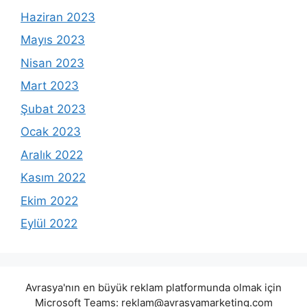
Haziran 2023
Mayıs 2023
Nisan 2023
Mart 2023
Şubat 2023
Ocak 2023
Aralık 2022
Kasım 2022
Ekim 2022
Eylül 2022
Avrasya'nın en büyük reklam platformunda olmak için
Microsoft Teams:
reklam@avrasyamarketing.com