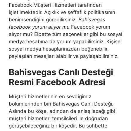
Facebook Müşteri Hizmetleri tarafından
işletilmektedir. Açıklık ve şeffaflık politikasının
benimsendiğini görebilirsiniz.
Bahisvegas
facebook yorum alıyor mu
Facebook yorum
alıyor mu? Elbette tüm seçenekler gibi bu sosyal
medya hesabına da yorum yapabilirsiniz. Kişisel
sosyal medya hesaplarınızdan beğenebilir,
paylaşılan mesajları alabilir ve paylaşabilirsiniz.
Bahisvegas Canlı Desteği
Resmi Facebook Adresi
Müşteri hizmetlerinin en sevdiğimiz
bölümlerinden biri Bahisvegas Canlı Desteği.
Aslında bu köşe, adından da anlaşılacağı gibi
müşteri hizmetleri temsilcileri ile doğrudan
görüşebileceğiniz bir köşedir. Bu sohbette