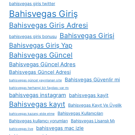
bahisvegas giris twitter
Bahisvegas Giriş
Bahisvegas Giriş Adresi
Bahisvegas Girişi
bahisvegas giriş bonusu
Bahisvegas Giriş Yap
Bahisvegas Güncel
Bahisvegas Güncel Adres
Bahisvegas Güncel Adresi
Bahisvegas Güvenlir mi
bahisvegas güncel yayınlanan site
bahisvegas herhangi bir faydası var mı
bahisvegas instagram
bahisvegas kayit
Bahisvegas kayıt
Bahisvegas Kayıt Ve Üyelik
Bahisvegas Kullanıcıları
bahisvegas kazanç elde etme
Bahisvegas kullanıcı yorumları
Bahisvegas Lisanslı Mı
bahisvegas maç izle
bahisvegas live