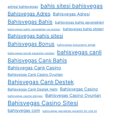
bahis sitesi bahisvegas
adresi bahisvegas
Bahisvegas Adres
Bahisvegas Adresi
Bahisvegas Bahis
bahisvegas bahis seçenekleri
bahisvegas bahis siteleri
bahisvegas bahis seçenekleri ve oranları
Bahisvegas bahis sitesi
Bahisvegas Bonus
bahisvegas bonuslarını almak
bahisvegas canli
bahisvegas büyük kazanma yüzdesi
Bahisvegas Canlı Bahis
Bahisvegas Canlı Casino
Bahisvegas Canlı Casino Oyunları
Bahisvegas Canlı Destek
Bahisvegas Casino
Bahisvegas Canlı Destek Hattı
Bahisvegas Casino Oyunları
bahisvegas casino dünyası
Bahisvegas Casino Sitesi
bahisvegas com
bahisvegas gerçekten güvenilir bir site mi