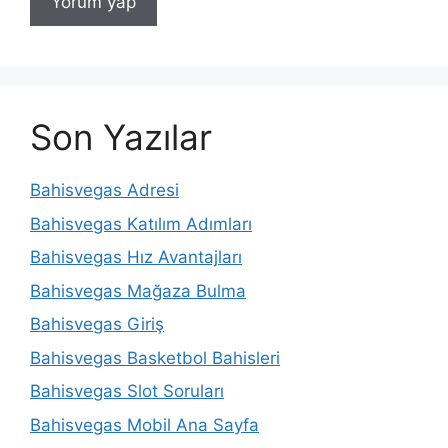
Son Yazılar
Bahisvegas Adresi
Bahisvegas Katılım Adımları
Bahisvegas Hız Avantajları
Bahisvegas Mağaza Bulma
Bahisvegas Giriş
Bahisvegas Basketbol Bahisleri
Bahisvegas Slot Soruları
Bahisvegas Mobil Ana Sayfa