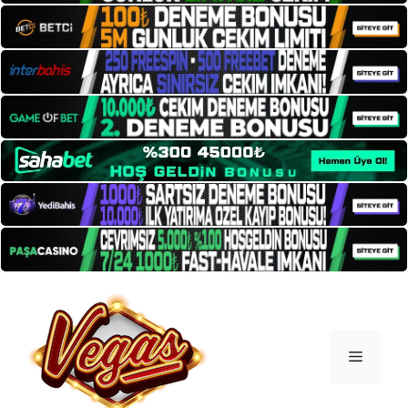
İçeriğe
atla
Menü