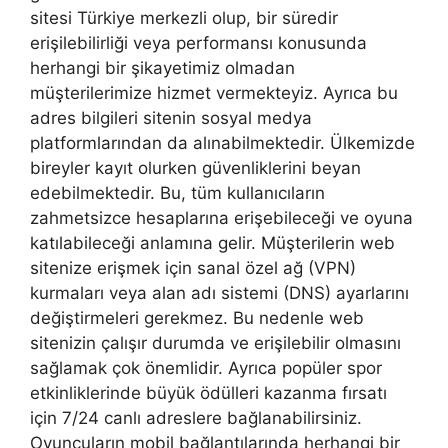
sitesi Türkiye merkezli olup, bir süredir
erişilebilirliği veya performansı konusunda
herhangi bir şikayetimiz olmadan
müşterilerimize hizmet vermekteyiz. Ayrıca bu
adres bilgileri sitenin sosyal medya
platformlarından da alınabilmektedir. Ülkemizde
bireyler kayıt olurken güvenliklerini beyan
edebilmektedir. Bu, tüm kullanıcıların
zahmetsizce hesaplarına erişebileceği ve oyuna
katılabileceği anlamına gelir. Müşterilerin web
sitenize erişmek için sanal özel ağ (VPN)
kurmaları veya alan adı sistemi (DNS) ayarlarını
değiştirmeleri gerekmez. Bu nedenle web
sitenizin çalışır durumda ve erişilebilir olmasını
sağlamak çok önemlidir. Ayrıca popüler spor
etkinliklerinde büyük ödülleri kazanma fırsatı
için 7/24 canlı adreslere bağlanabilirsiniz.
Oyuncuların mobil bağlantılarında herhangi bir