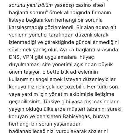
sorunu yeni bölüm
yasadışı casino sitesi
bağlantı sorunu” örnek alındığında firmanın
listeye bağlanırken herhangi bir sorunla
karşılaşmadığı gözlemlendi. Bir alan adına ait
verilerin yönetici tarafından düzenli olarak
izlenmediği ve gerektiğinde güncellenmediğini
söylemek yanlış olur. Ayrıca bağlantı sırasında
DNS, VPN gibi uygulamalara ihtiyaç
duyulmaması site yönetimi açısından büyük
önem taşıyor. Elbette btk adreslerinin
kullanımını engellemek isteyen düzenleyiciler
konuyu hızlı bir şekilde çözebilir. Her türlü soru
veya yardım için yönetim ekibimizle iletişime
geçebilirsiniz. Türkiye gibi yasa dışı casinoların
yaygın olduğu ülkelerde müşteri tabanını sürekli
koruyan ve genişleten Bahisvegas, buraya
herhangi bir sorun yaşamadan
bağlanabileceğinizi vurgulayarak sözlerini