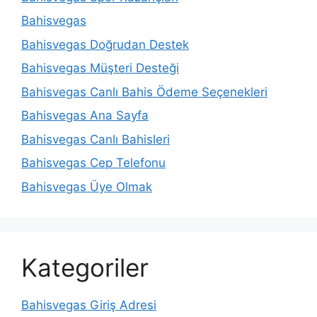
Bahisvegas
Bahisvegas Doğrudan Destek
Bahisvegas Müşteri Desteği
Bahisvegas Canlı Bahis Ödeme Seçenekleri
Bahisvegas Ana Sayfa
Bahisvegas Canlı Bahisleri
Bahisvegas Cep Telefonu
Bahisvegas Üye Olmak
Kategoriler
Bahisvegas Giriş Adresi