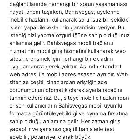
bağlantılarında herhangi bir sorun yaşamaması
hayati önem taşırken, Bahisvegas, üyelerine
mobil cihazlarını kullanarak sorunsuz bir şekilde
işlem yapabileceklerinin garantisini veriyor. Bu,
istediğinizi yapma özgürlüğüne sahip olduğunuz
anlamına gelir. Bahisvegas mobil bağlantı
hizmetinin mobil giriş hizmetini kullanarak web
sitesine erişmek için herhangi bir ek adım
uygulamanıza gerek yoktur. Aslında standart
web adresi ile mobil adres esasen aynıdır. Web
sitenize çeşitli cihazlardan eriştiğinizde
görünümünün otomatik olarak ayarlanacağını
tahmin edersiniz. Bu, siteye mobil cihazlarından
erişen kullanıcıların Bahisvegas mobil uyumlu
formatta görüntüleyebildiği ve oynama fırsatına
sahip olduğu anlamına gelir. Her zaman giriş
yapabilir ve şansınızı çeşitli bahislerle test
edebilir, potansiyel olarak büyük