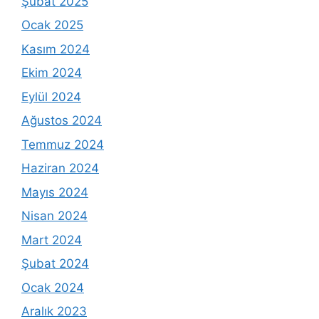
Şubat 2025
Ocak 2025
Kasım 2024
Ekim 2024
Eylül 2024
Ağustos 2024
Temmuz 2024
Haziran 2024
Mayıs 2024
Nisan 2024
Mart 2024
Şubat 2024
Ocak 2024
Aralık 2023