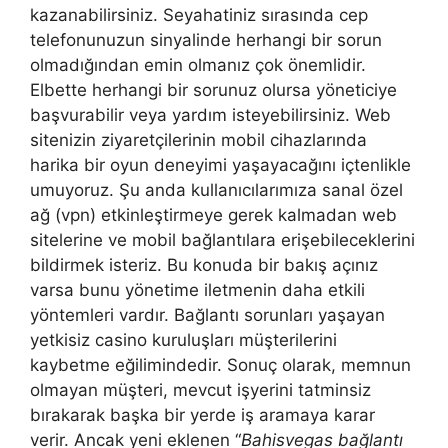
kazanabilirsiniz. Seyahatiniz sırasında cep
telefonunuzun sinyalinde herhangi bir sorun
olmadığından emin olmanız çok önemlidir.
Elbette herhangi bir sorunuz olursa yöneticiye
başvurabilir veya yardım isteyebilirsiniz. Web
sitenizin ziyaretçilerinin mobil cihazlarında
harika bir oyun deneyimi yaşayacağını içtenlikle
umuyoruz. Şu anda kullanıcılarımıza sanal özel
ağ (vpn) etkinleştirmeye gerek kalmadan web
sitelerine ve mobil bağlantılara erişebileceklerini
bildirmek isteriz. Bu konuda bir bakış açınız
varsa bunu yönetime iletmenin daha etkili
yöntemleri vardır. Bağlantı sorunları yaşayan
yetkisiz casino kuruluşları müşterilerini
kaybetme eğilimindedir. Sonuç olarak, memnun
olmayan müşteri, mevcut işyerini tatminsiz
bırakarak başka bir yerde iş aramaya karar
verir. Ancak yeni eklenen “
Bahisvegas bağlantı