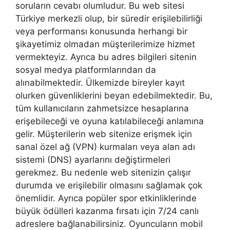
soruların cevabı olumludur. Bu web sitesi
Türkiye merkezli olup, bir süredir erişilebilirliği
veya performansı konusunda herhangi bir
şikayetimiz olmadan müşterilerimize hizmet
vermekteyiz. Ayrıca bu adres bilgileri sitenin
sosyal medya platformlarından da
alınabilmektedir. Ülkemizde bireyler kayıt
olurken güvenliklerini beyan edebilmektedir. Bu,
tüm kullanıcıların zahmetsizce hesaplarına
erişebileceği ve oyuna katılabileceği anlamına
gelir. Müşterilerin web sitenize erişmek için
sanal özel ağ (VPN) kurmaları veya alan adı
sistemi (DNS) ayarlarını değiştirmeleri
gerekmez. Bu nedenle web sitenizin çalışır
durumda ve erişilebilir olmasını sağlamak çok
önemlidir. Ayrıca popüler spor etkinliklerinde
büyük ödülleri kazanma fırsatı için 7/24 canlı
adreslere bağlanabilirsiniz. Oyuncuların mobil