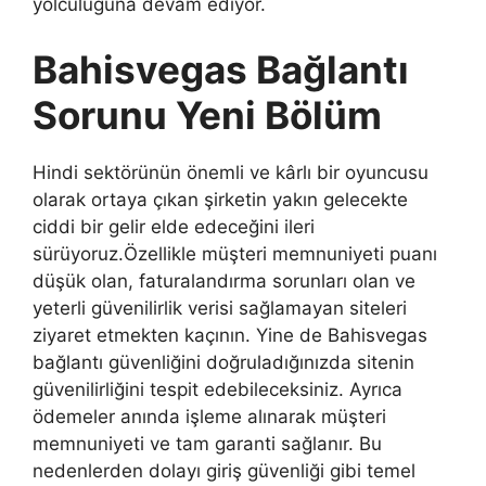
yolculuğuna devam ediyor.
Bahisvegas Bağlantı
Sorunu Yeni Bölüm
Hindi sektörünün önemli ve kârlı bir oyuncusu
olarak ortaya çıkan şirketin yakın gelecekte
ciddi bir gelir elde edeceğini ileri
sürüyoruz.Özellikle müşteri memnuniyeti puanı
düşük olan, faturalandırma sorunları olan ve
yeterli güvenilirlik verisi sağlamayan siteleri
ziyaret etmekten kaçının. Yine de Bahisvegas
bağlantı güvenliğini doğruladığınızda sitenin
güvenilirliğini tespit edebileceksiniz. Ayrıca
ödemeler anında işleme alınarak müşteri
memnuniyeti ve tam garanti sağlanır. Bu
nedenlerden dolayı giriş güvenliği gibi temel