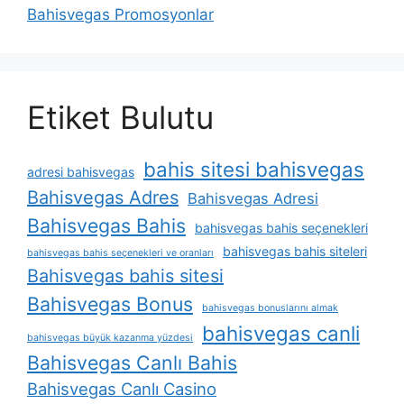
Bahisvegas Promosyonlar
Etiket Bulutu
bahis sitesi bahisvegas
adresi bahisvegas
Bahisvegas Adres
Bahisvegas Adresi
Bahisvegas Bahis
bahisvegas bahis seçenekleri
bahisvegas bahis siteleri
bahisvegas bahis seçenekleri ve oranları
Bahisvegas bahis sitesi
Bahisvegas Bonus
bahisvegas bonuslarını almak
bahisvegas canli
bahisvegas büyük kazanma yüzdesi
Bahisvegas Canlı Bahis
Bahisvegas Canlı Casino