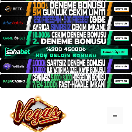
İçeriğe
atla
Menü