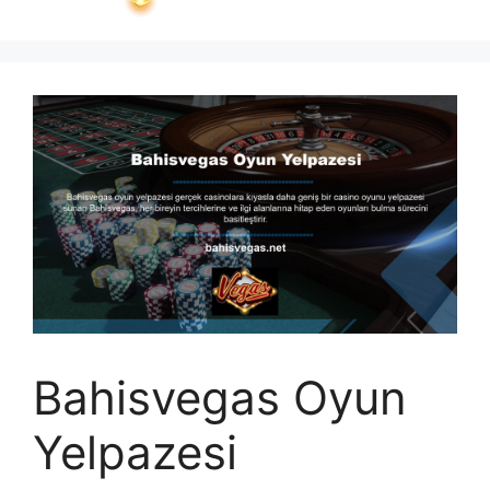
Bahisvegas Oyun
Yelpazesi