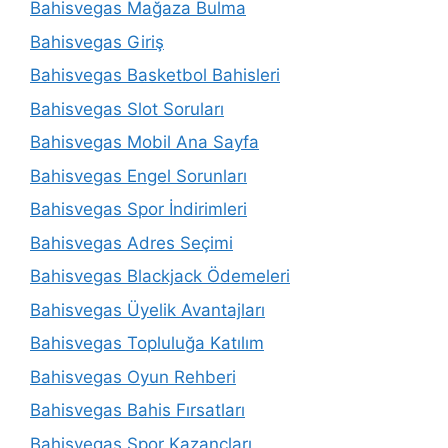
Bahisvegas Mağaza Bulma
Bahisvegas Giriş
Bahisvegas Basketbol Bahisleri
Bahisvegas Slot Soruları
Bahisvegas Mobil Ana Sayfa
Bahisvegas Engel Sorunları
Bahisvegas Spor İndirimleri
Bahisvegas Adres Seçimi
Bahisvegas Blackjack Ödemeleri
Bahisvegas Üyelik Avantajları
Bahisvegas Topluluğa Katılım
Bahisvegas Oyun Rehberi
Bahisvegas Bahis Fırsatları
Bahisvegas Spor Kazançları