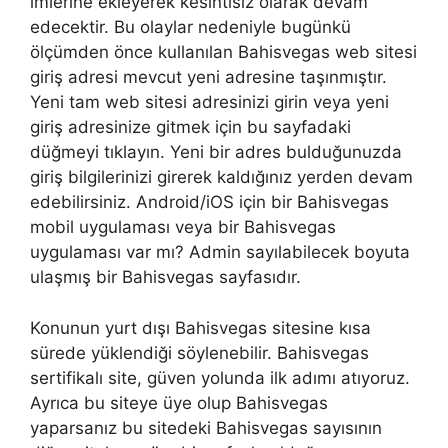
imlerine ekleyerek kesintisiz olarak devam
edecektir. Bu olaylar nedeniyle bugünkü
ölçümden önce kullanılan Bahisvegas web sitesi
giriş adresi mevcut yeni adresine taşınmıştır.
Yeni tam web sitesi adresinizi girin veya yeni
giriş adresinize gitmek için bu sayfadaki
düğmeyi tıklayın. Yeni bir adres bulduğunuzda
giriş bilgilerinizi girerek kaldığınız yerden devam
edebilirsiniz. Android/iOS için bir Bahisvegas
mobil uygulaması veya bir Bahisvegas
uygulaması var mı? Admin sayılabilecek boyuta
ulaşmış bir Bahisvegas sayfasıdır.
Konunun yurt dışı Bahisvegas sitesine kısa
sürede yüklendiği söylenebilir. Bahisvegas
sertifikalı site, güven yolunda ilk adımı atıyoruz.
Ayrıca bu siteye üye olup Bahisvegas
yaparsanız bu sitedeki Bahisvegas sayısının