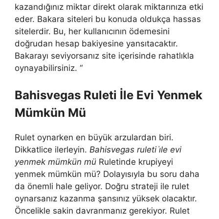
kazandığınız miktar direkt olarak miktarınıza etki
eder. Bakara siteleri bu konuda oldukça hassas
sitelerdir. Bu, her kullanıcının ödemesini
doğrudan hesap bakiyesine yansıtacaktır.
Bakarayı seviyorsanız site içerisinde rahatlıkla
oynayabilirsiniz. “
Bahisvegas Ruleti İle Evi Yenmek
Mümkün Mü
Rulet oynarken en büyük arzulardan biri.
Dikkatlice ilerleyin.
Bahisvegas ruleti i̇le evi
yenmek mümkün mü
Ruletinde krupiyeyi
yenmek mümkün mü? Dolayısıyla bu soru daha
da önemli hale geliyor. Doğru strateji ile rulet
oynarsanız kazanma şansınız yüksek olacaktır.
Öncelikle sakin davranmanız gerekiyor. Rulet