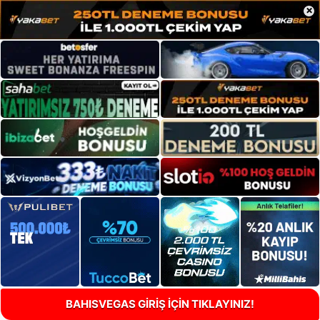
×
BAHISVEGAS GİRİŞ İÇİN TIKLAYINIZ!