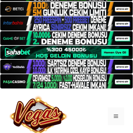
İçeriğe
atla
Menü