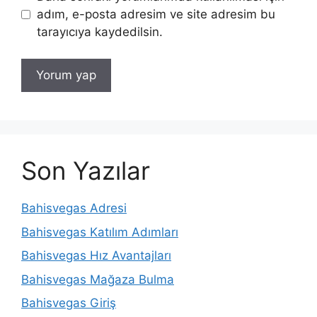
adım, e-posta adresim ve site adresim bu
tarayıcıya kaydedilsin.
Son Yazılar
Bahisvegas Adresi
Bahisvegas Katılım Adımları
Bahisvegas Hız Avantajları
Bahisvegas Mağaza Bulma
Bahisvegas Giriş