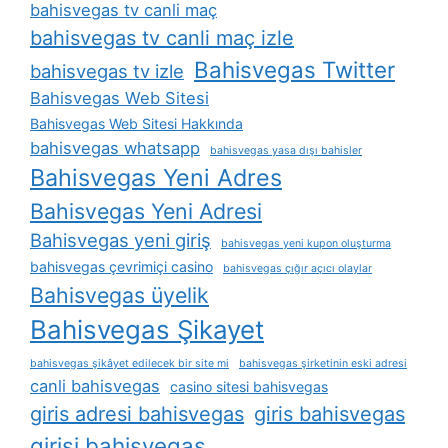
bahisvegas tv canli maç
bahisvegas tv canli maç izle
Bahisvegas Twitter
bahisvegas tv izle
Bahisvegas Web Sitesi
Bahisvegas Web Sitesi Hakkında
bahisvegas whatsapp
bahisvegas yasa dışı bahisler
Bahisvegas Yeni Adres
Bahisvegas Yeni Adresi
Bahisvegas yeni giriş
bahisvegas yeni kupon oluşturma
bahisvegas çevrimiçi casino
bahisvegas çığır açıcı olaylar
Bahisvegas üyelik
Bahisvegas Şikayet
bahisvegas şikâyet edilecek bir site mi
bahisvegas şirketinin eski adresi
canli bahisvegas
casino sitesi bahisvegas
giris adresi bahisvegas
giris bahisvegas
girisi bahisvegas