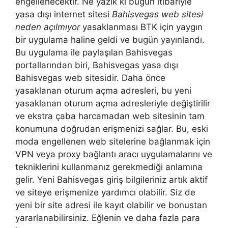
engellenecektir. Ne yazık ki bugün itibariyle
yasa dışı internet sitesi
Bahisvegas web sitesi
neden açılmıyor
yasaklanması BTK için yaygın
bir uygulama haline geldi ve bugün yayınlandı.
Bu uygulama ile paylaşılan Bahisvegas
portallarından biri, Bahisvegas yasa dışı
Bahisvegas web sitesidir. Daha önce
yasaklanan oturum açma adresleri, bu yeni
yasaklanan oturum açma adresleriyle değiştirilir
ve ekstra çaba harcamadan web sitesinin tam
konumuna doğrudan erişmenizi sağlar. Bu, eski
moda engellenen web sitelerine bağlanmak için
VPN veya proxy bağlantı aracı uygulamalarını ve
tekniklerini kullanmanız gerekmediği anlamına
gelir. Yeni Bahisvegas giriş bilgileriniz artık aktif
ve siteye erişmenize yardımcı olabilir. Siz de
yeni bir site adresi ile kayıt olabilir ve bonustan
yararlanabilirsiniz. Eğlenin ve daha fazla para