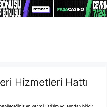
ri Hizmetleri Hattı
bileceğiniz en verimli iletişim yollarından biridir.