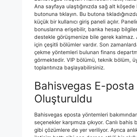
Ana sayfaya ulaştığınızda sağ alt köşede 
butonuna tıklayın. Bu butona tıkladığın
küçük bir kullanıcı giriş paneli açılır. Paneli
bonuslarına erişebilir, banka hesap bilgiler
destekle görüşmenize bile gerek kalmaz. A
için çeşitli bölümler vardır. Son zamanla
çekme yöntemleri bulunan finans departma
görmektedir. VIP bölümü, teknik bölüm, üy
toplantınıza başlayabilirsiniz.
Bahisvegas E-posta A
Oluşturuldu
Bahisvegas eposta yöntemleri bakımından 
seçenekler karşımıza çıkıyor. Canlı bahis 
gibi çözümlere de yer veriliyor. Ayrıca a