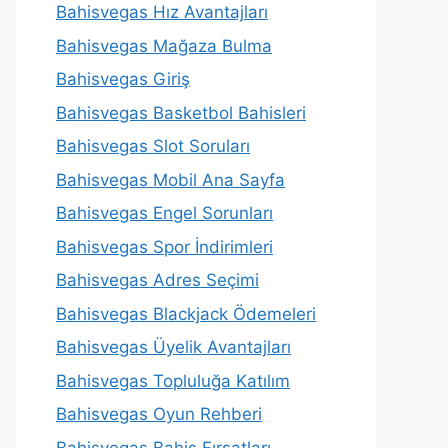
Bahisvegas Hız Avantajları
Bahisvegas Mağaza Bulma
Bahisvegas Giriş
Bahisvegas Basketbol Bahisleri
Bahisvegas Slot Soruları
Bahisvegas Mobil Ana Sayfa
Bahisvegas Engel Sorunları
Bahisvegas Spor İndirimleri
Bahisvegas Adres Seçimi
Bahisvegas Blackjack Ödemeleri
Bahisvegas Üyelik Avantajları
Bahisvegas Topluluğa Katılım
Bahisvegas Oyun Rehberi
Bahisvegas Bahis Fırsatları