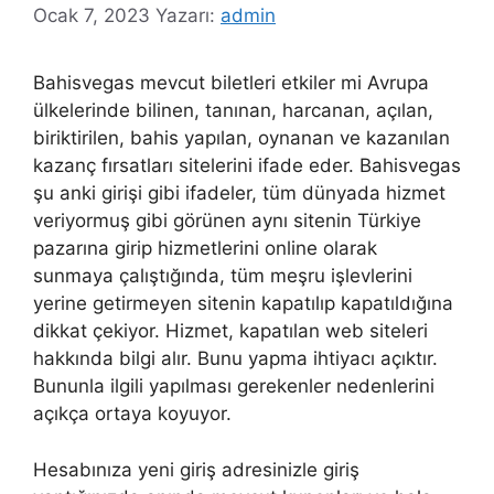
Ocak 7, 2023
Yazarı:
admin
Bahisvegas mevcut biletleri etkiler mi Avrupa
ülkelerinde bilinen, tanınan, harcanan, açılan,
biriktirilen, bahis yapılan, oynanan ve kazanılan
kazanç fırsatları sitelerini ifade eder. Bahisvegas
şu anki girişi gibi ifadeler, tüm dünyada hizmet
veriyormuş gibi görünen aynı sitenin Türkiye
pazarına girip hizmetlerini online olarak
sunmaya çalıştığında, tüm meşru işlevlerini
yerine getirmeyen sitenin kapatılıp kapatıldığına
dikkat çekiyor. Hizmet, kapatılan web siteleri
hakkında bilgi alır. Bunu yapma ihtiyacı açıktır.
Bununla ilgili yapılması gerekenler nedenlerini
açıkça ortaya koyuyor.
Hesabınıza yeni giriş adresinizle giriş