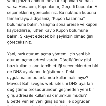
yaptığınızda anında mevcut kuponları ve hala
varsa Hesabım, Kuponlarım, Geçerli Kuponları Al
seçeneklerini göreceksiniz. Bu noktada kuponu
tamamlayıp aldıysanız, “Kupon kazanma”
bölümüne bakın. Yarışma sona ererse ve kupon
kaybedilirse, lütfen Kayıp Kupon bölümüne
bakın. Şikayet edecek bir şeyinizin olmadığını
göreceksiniz.
Yani, hızlı oturum açma yöntemi için yeni bir
oturum açma adresi vardır. Gördüğünüz gibi
bazı kullanıcıların tercih ettiği seçeneklerden biri
de DNS ayarlarını değiştirmek. Peki
uygulamaları bu anlamda kullanmalı mıyız?
Mevcut Bahisvegas web sitesini DNS ayarları
değiştirme prosedüründen geçmeden yeni bir
giriş adresi ile kullanmak mümkün müdür?
Elbette verilen yeni giriş adresi ile doğrudan