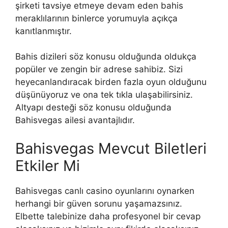
şirketi tavsiye etmeye devam eden bahis
meraklılarının binlerce yorumuyla açıkça
kanıtlanmıştır.
Bahis dizileri söz konusu olduğunda oldukça
popüler ve zengin bir adrese sahibiz. Sizi
heyecanlandıracak birden fazla oyun olduğunu
düşünüyoruz ve ona tek tıkla ulaşabilirsiniz.
Altyapı desteği söz konusu olduğunda
Bahisvegas ailesi avantajlıdır.
Bahisvegas Mevcut Biletleri
Etkiler Mi
Bahisvegas canlı casino oyunlarını oynarken
herhangi bir güven sorunu yaşamazsınız.
Elbette talebinize daha profesyonel bir cevap