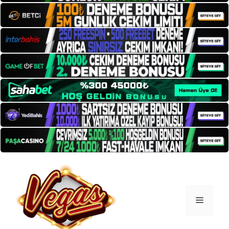
İçeriğe
atla
Menü