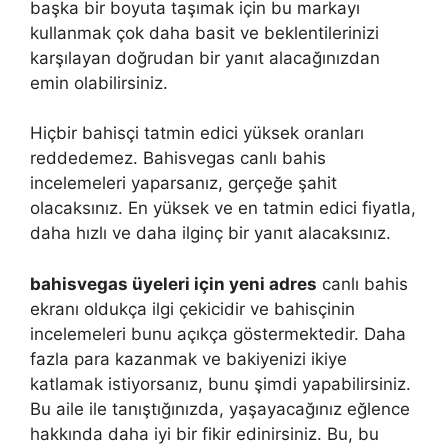
başka bir boyuta taşımak için bu markayı
kullanmak çok daha basit ve beklentilerinizi
karşılayan doğrudan bir yanıt alacağınızdan
emin olabilirsiniz.
Hiçbir bahisçi tatmin edici yüksek oranları
reddedemez. Bahisvegas canlı bahis
incelemeleri yaparsanız, gerçeğe şahit
olacaksınız. En yüksek ve en tatmin edici fiyatla,
daha hızlı ve daha ilginç bir yanıt alacaksınız.
bahisvegas üyeleri için yeni adres
canlı bahis
ekranı oldukça ilgi çekicidir ve bahisçinin
incelemeleri bunu açıkça göstermektedir. Daha
fazla para kazanmak ve bakiyenizi ikiye
katlamak istiyorsanız, bunu şimdi yapabilirsiniz.
Bu aile ile tanıştığınızda, yaşayacağınız eğlence
hakkında daha iyi bir fikir edinirsiniz. Bu, bu