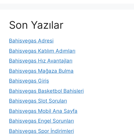
Son Yazılar
Bahisvegas Adresi
Bahisvegas Katılım Adımları
Bahisvegas Hız Avantajları
Bahisvegas Mağaza Bulma
Bahisvegas Giriş
Bahisvegas Basketbol Bahisleri
Bahisvegas Slot Soruları
Bahisvegas Mobil Ana Sayfa
Bahisvegas Engel Sorunları
Bahisvegas Spor İndirimleri