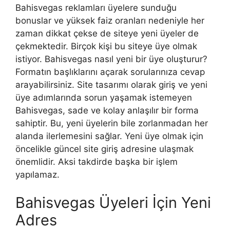
Bahisvegas reklamları üyelere sunduğu
bonuslar ve yüksek faiz oranları nedeniyle her
zaman dikkat çekse de siteye yeni üyeler de
çekmektedir. Birçok kişi bu siteye üye olmak
istiyor. Bahisvegas nasıl yeni bir üye oluşturur?
Formatın başlıklarını açarak sorularınıza cevap
arayabilirsiniz. Site tasarımı olarak giriş ve yeni
üye adımlarında sorun yaşamak istemeyen
Bahisvegas, sade ve kolay anlaşılır bir forma
sahiptir. Bu, yeni üyelerin bile zorlanmadan her
alanda ilerlemesini sağlar. Yeni üye olmak için
öncelikle güncel site giriş adresine ulaşmak
önemlidir. Aksi takdirde başka bir işlem
yapılamaz.
Bahisvegas Üyeleri İçin Yeni
Adres