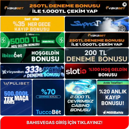
×
BAHISVEGAS GİRİŞ İÇİN TIKLAYINIZ!