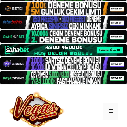
İçeriğe
atla
Menü