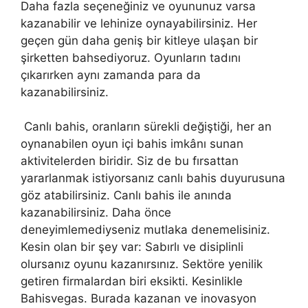
Daha fazla seçeneğiniz ve oyununuz varsa
kazanabilir ve lehinize oynayabilirsiniz. Her
geçen gün daha geniş bir kitleye ulaşan bir
şirketten bahsediyoruz. Oyunların tadını
çıkarırken aynı zamanda para da
kazanabilirsiniz.
Canlı bahis, oranların sürekli değiştiği, her an
oynanabilen oyun içi bahis imkânı sunan
aktivitelerden biridir. Siz de bu fırsattan
yararlanmak istiyorsanız canlı bahis duyurusuna
göz atabilirsiniz. Canlı bahis ile anında
kazanabilirsiniz. Daha önce
deneyimlemediyseniz mutlaka denemelisiniz.
Kesin olan bir şey var: Sabırlı ve disiplinli
olursanız oyunu kazanırsınız. Sektöre yenilik
getiren firmalardan biri eksikti. Kesinlikle
Bahisvegas. Burada kazanan ve inovasyon