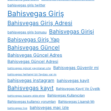
bahisvegas giris twitter
Bahisvegas Giriş
Bahisvegas Giriş Adresi
Bahisvegas Girişi
bahisvegas giriş bonusu
Bahisvegas Giriş Yap
Bahisvegas Güncel
Bahisvegas Güncel Adres
Bahisvegas Güncel Adresi
Bahisvegas Güvenlir mi
bahisvegas güncel yayınlanan site
bahisvegas herhangi bir faydası var mı
bahisvegas instagram
bahisvegas kayit
Bahisvegas kayıt
Bahisvegas Kayıt Ve Üyelik
Bahisvegas Kullanıcıları
bahisvegas kazanç elde etme
Bahisvegas kullanıcı yorumları
Bahisvegas Lisanslı Mı
bahisvegas maç izle
bahisvegas live