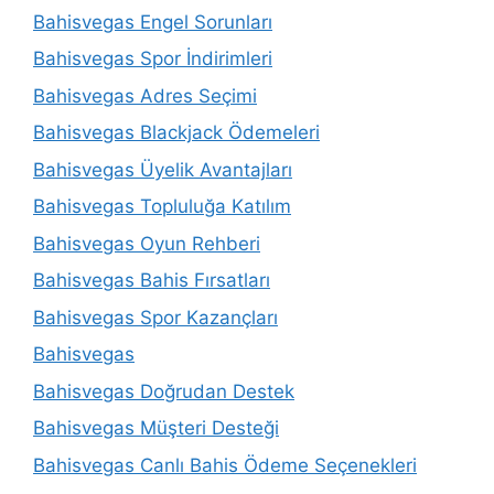
Bahisvegas Engel Sorunları
Bahisvegas Spor İndirimleri
Bahisvegas Adres Seçimi
Bahisvegas Blackjack Ödemeleri
Bahisvegas Üyelik Avantajları
Bahisvegas Topluluğa Katılım
Bahisvegas Oyun Rehberi
Bahisvegas Bahis Fırsatları
Bahisvegas Spor Kazançları
Bahisvegas
Bahisvegas Doğrudan Destek
Bahisvegas Müşteri Desteği
Bahisvegas Canlı Bahis Ödeme Seçenekleri