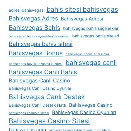
bahis sitesi bahisvegas
adresi bahisvegas
Bahisvegas Adres
Bahisvegas Adresi
Bahisvegas Bahis
bahisvegas bahis seçenekleri
bahisvegas bahis siteleri
bahisvegas bahis seçenekleri ve oranları
Bahisvegas bahis sitesi
Bahisvegas Bonus
bahisvegas bonuslarını almak
bahisvegas canli
bahisvegas büyük kazanma yüzdesi
Bahisvegas Canlı Bahis
Bahisvegas Canlı Casino
Bahisvegas Canlı Casino Oyunları
Bahisvegas Canlı Destek
Bahisvegas Casino
Bahisvegas Canlı Destek Hattı
Bahisvegas Casino Oyunları
bahisvegas casino dünyası
Bahisvegas Casino Sitesi
bahisvegas com
bahisvegas gerçekten güvenilir bir site mi