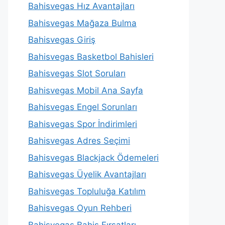
Bahisvegas Hız Avantajları
Bahisvegas Mağaza Bulma
Bahisvegas Giriş
Bahisvegas Basketbol Bahisleri
Bahisvegas Slot Soruları
Bahisvegas Mobil Ana Sayfa
Bahisvegas Engel Sorunları
Bahisvegas Spor İndirimleri
Bahisvegas Adres Seçimi
Bahisvegas Blackjack Ödemeleri
Bahisvegas Üyelik Avantajları
Bahisvegas Topluluğa Katılım
Bahisvegas Oyun Rehberi
Bahisvegas Bahis Fırsatları