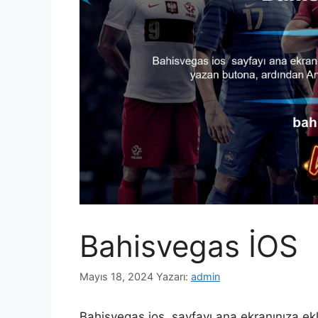
Bahisvegas İOS
Mayıs 18, 2024
Yazarı:
admin
Bahisvegas ios sayfayı ana ekranınıza ek