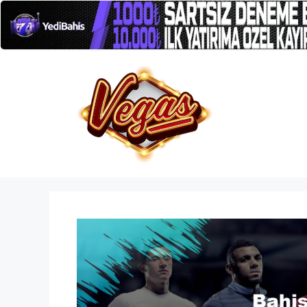
İçeriğe
atla