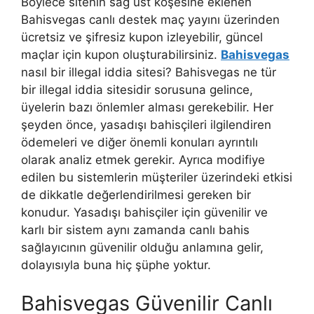
Böylece sitenin sağ üst köşesine eklenen
Bahisvegas canlı destek maç yayını üzerinden
ücretsiz ve şifresiz kupon izleyebilir, güncel
maçlar için kupon oluşturabilirsiniz.
Bahisvegas
nasıl bir illegal iddia sitesi? Bahisvegas ne tür
bir illegal iddia sitesidir sorusuna gelince,
üyelerin bazı önlemler alması gerekebilir. Her
şeyden önce, yasadışı bahisçileri ilgilendiren
ödemeleri ve diğer önemli konuları ayrıntılı
olarak analiz etmek gerekir. Ayrıca modifiye
edilen bu sistemlerin müşteriler üzerindeki etkisi
de dikkatle değerlendirilmesi gereken bir
konudur. Yasadışı bahisçiler için güvenilir ve
karlı bir sistem aynı zamanda canlı bahis
sağlayıcının güvenilir olduğu anlamına gelir,
dolayısıyla buna hiç şüphe yoktur.
Bahisvegas Güvenilir Canlı