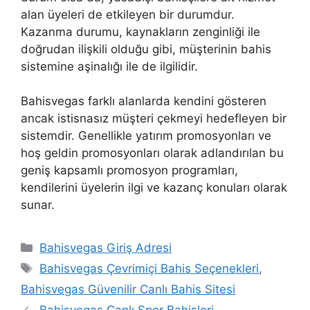
alan üyeleri de etkileyen bir durumdur.
Kazanma durumu, kaynakların zenginliği ile
doğrudan ilişkili olduğu gibi, müşterinin bahis
sistemine aşinalığı ile de ilgilidir.
Bahisvegas farklı alanlarda kendini gösteren
ancak istisnasız müşteri çekmeyi hedefleyen bir
sistemdir. Genellikle yatırım promosyonları ve
hoş geldin promosyonları olarak adlandırılan bu
geniş kapsamlı promosyon programları,
kendilerini üyelerin ilgi ve kazanç konuları olarak
sunar.
Kategoriler
Bahisvegas Giriş Adresi
Etiketler
Bahisvegas Çevrimiçi Bahis Seçenekleri
,
Bahisvegas Güvenilir Canlı Bahis Sitesi
Yazı