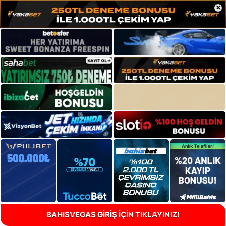
×
BAHISVEGAS GİRİŞ İÇİN TIKLAYINIZ!