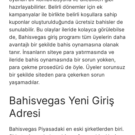
hazırlayabilirler. Belirli dönemler için ek
kampanyalar ile birlikte belirli koşullara sahip
kuponlar oluşturulduğunda ücretsiz bahisler de
sunulabilir. Bu olaylar ileride kolayca görülebilse
de, Bahisvegas giriş programı tüm üyelerin daha
avantajlı bir şekilde bahis oynamasına olanak
tanır. İnsanların siteye para yatırmasında ve
ileride bahis oynamasında bir sorun yokken,
para çekme prosedürü de öyle. Üyeler sorunsuz
bir şekilde siteden para çekerken sorun
yaşamadılar.
Bahisvegas Yeni Giriş
Adresi
Bahisvegas Piyasadaki en eski şirketlerden biri.