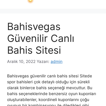
Bahisvegas
Güvenilir Canlı
Bahis Sitesi
Aralık 10, 2022
Yazarı:
admin
Bahisvegas güvenilir canlı bahis sitesi Sitede
spor bahisleri çok detaylı olduğu için sürekli
olarak binlerce bahis seçeneği mevcuttur. Bu
bahis seçeneklerinde benzersiz oyun kuponları
oluşturabilenler, koordineli kuponlarını çoğu
oyunun bir kombinasyonu ile diledikleri gibi