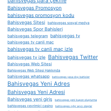
bahisvegas para çekme
Bahisvegas Promosyon
bahisvegas promosyon kodu
Bahisvegas Sitesi
bahisvegas sosyal medya
Bahisvegas Spor Bahisleri
bahisvegas tv
bahisvegas telegram
bahisvegas tv canli maç
bahisvegas tv canli maç izle
Bahisvegas Twitter
bahisvegas tv izle
Bahisvegas Web Sitesi
Bahisvegas Web Sitesi Hakkında
bahisvegas whatsapp
bahisvegas yasa dışı bahisler
Bahisvegas Yeni Adres
Bahisvegas Yeni Adresi
Bahisvegas yeni giriş
bahisvegas yeni kupon oluşturma
bahisvegas çevrimiçi casino
bahisvegas çığır açıcı olaylar