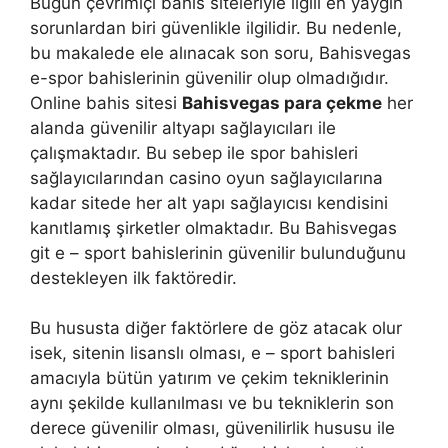
Bugün çevrimiçi bahis siteleriyle ilgili en yaygın
sorunlardan biri güvenlikle ilgilidir. Bu nedenle,
bu makalede ele alınacak son soru, Bahisvegas
e-spor bahislerinin güvenilir olup olmadığıdır.
Online bahis sitesi
Bahisvegas para çekme
her
alanda güvenilir altyapı sağlayıcıları ile
çalışmaktadır. Bu sebep ile spor bahisleri
sağlayıcılarından casino oyun sağlayıcılarına
kadar sitede her alt yapı sağlayıcısı kendisini
kanıtlamış şirketler olmaktadır. Bu Bahisvegas
git e – sport bahislerinin güvenilir bulunduğunu
destekleyen ilk faktöredir.
Bu hususta diğer faktörlere de göz atacak olur
isek, sitenin lisanslı olması, e – sport bahisleri
amacıyla bütün yatırım ve çekim tekniklerinin
aynı şekilde kullanılması ve bu tekniklerin son
derece güvenilir olması, güvenilirlik hususu ile