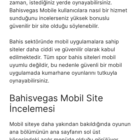
zaman, istediğiniz yerde oynayabilirsiniz.
Bahisvegas Mobile kullanıcılara nasıl bir hizmet
sunduğunu incelerseniz yüksek bonuslu
güvenilir bir site olduğu söylenebilir.
Bahis sektöründe mobil uygulamalara sahip
siteler daha ciddi ve güvenilir olarak kabul
edilmektedir. Tüm spor bahis siteleri mobil
uyumlu değildir, bu nedenle güvenli bir mobil
uygulamada kumarhane oyunlarını tutkuyla
oynayabilirsiniz.
Bahisvegas Mobil Site
İncelemesi
Mobil siteye daha yakından bakıldığında oyunun
ana bölümünün ana sayfanın sol üst
köşesindeki açılır menüde olduğu görülüyor.