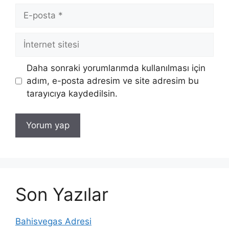
E-
posta
İnternet
sitesi
Daha sonraki yorumlarımda kullanılması için
adım, e-posta adresim ve site adresim bu
tarayıcıya kaydedilsin.
Son Yazılar
Bahisvegas Adresi