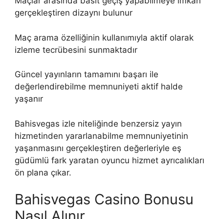
Maçlar arasında basit geçiş yapabilmeye imkân
gerçekleştiren dizaynı bulunur
Maç arama özelliğinin kullanımıyla aktif olarak
izleme tecrübesini sunmaktadır
Güncel yayınların tamamını başarı ile
değerlendirebilme memnuniyeti aktif halde
yaşanır
Bahisvegas izle niteliğinde benzersiz yayın
hizmetinden yararlanabilme memnuniyetinin
yaşanmasını gerçekleştiren değerleriyle eş
güdümlü fark yaratan oyuncu hizmet ayrıcalıkları
ön plana çıkar.
Bahisvegas Casino Bonusu
Nasıl Alınır