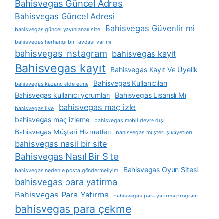
Bahisvegas Güncel Adres
Bahisvegas Güncel Adresi
Bahisvegas Güvenlir mi
bahisvegas güncel yayınlanan site
bahisvegas herhangi bir faydası var mı
bahisvegas instagram
bahisvegas kayit
Bahisvegas kayıt
Bahisvegas Kayıt Ve Üyelik
Bahisvegas Kullanıcıları
bahisvegas kazanç elde etme
Bahisvegas kullanıcı yorumları
Bahisvegas Lisanslı Mı
bahisvegas maç izle
bahisvegas live
bahisvegas maç izleme
bahisvegas mobil devre dışı
Bahisvegas Müşteri Hizmetleri
bahisvegas müşteri şikayetleri
bahisvegas nasil bir site
Bahisvegas Nasıl Bir Site
Bahisvegas Oyun Sitesi
bahisvegas neden e posta göndermeliyim
bahisvegas para yatirma
Bahisvegas Para Yatırma
bahisvegas para yatırma programı
bahisvegas para çekme