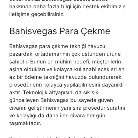
hakkında daha fazla bilgi için destek ekibimizle
iletişime geçebilirsiniz.
Bahisvegas Para Çekme
Bahisvegas para çekme tekniği havuzu,
pazardaki ortadamarının çok üstünden ürüne
sahiptir. Bunun en mühim hedefi, müşterilerin
aşina oldukları ve kolayca kullanabilecekleri en
az bir ödeme tekniğini havuzda bulundurarak,
prosedürlerin kolayca yapılabilmesini dayanıklı
aktır. Teknolojik altyapısını da sık sık
güncelleyen Bahisvegas bu sayede güven
civarını geliştirmenin yanı sıra prosedür süratini
ve kolaylığı da daha ileri civara her gün
taşımaktadır.