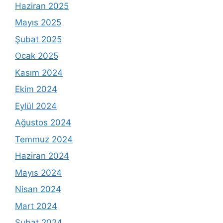
Haziran 2025
Mayıs 2025
Şubat 2025
Ocak 2025
Kasım 2024
Ekim 2024
Eylül 2024
Ağustos 2024
Temmuz 2024
Haziran 2024
Mayıs 2024
Nisan 2024
Mart 2024
Şubat 2024