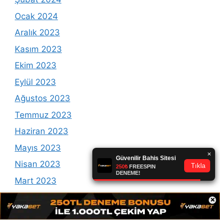
Ocak 2024
Aralık 2023
Kasım 2023
Ekim 2023
Eylül 2023
Ağustos 2023
Temmuz 2023
Haziran 2023
Mayıs 2023
Nisan 2023
Mart 2023
Şubat 2023
×
Ocak 2023