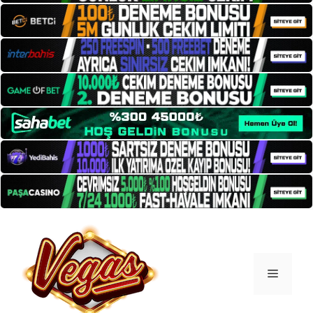
İçeriğe
atla
Menü