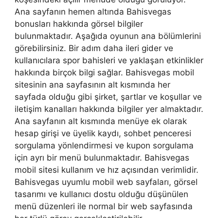
Ana sayfanın hemen altında Bahisvegas
bonusları hakkında görsel bilgiler
bulunmaktadır. Aşağıda oyunun ana bölümlerini
görebilirsiniz. Bir adım daha ileri gider ve
kullanıcılara spor bahisleri ve yaklaşan etkinlikler
hakkında birçok bilgi sağlar. Bahisvegas mobil
sitesinin ana sayfasının alt kısmında her
sayfada olduğu gibi şirket, şartlar ve koşullar ve
iletişim kanalları hakkında bilgiler yer almaktadır.
Ana sayfanın alt kısmında menüye ek olarak
hesap girişi ve üyelik kaydı, sohbet penceresi
sorgulama yönlendirmesi ve kupon sorgulama
için ayrı bir menü bulunmaktadır. Bahisvegas
mobil sitesi kullanım ve hız açısından verimlidir.
Bahisvegas uyumlu mobil web sayfaları, görsel
tasarımı ve kullanıcı dostu olduğu düşünülen
menü düzenleri ile normal bir web sayfasında