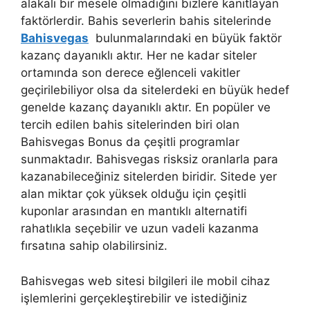
alakalı bir mesele olmadığını bizlere kanıtlayan
faktörlerdir. Bahis severlerin bahis sitelerinde
Bahisvegas
bulunmalarındaki en büyük faktör
kazanç dayanıklı aktır. Her ne kadar siteler
ortamında son derece eğlenceli vakitler
geçirilebiliyor olsa da sitelerdeki en büyük hedef
genelde kazanç dayanıklı aktır. En popüler ve
tercih edilen bahis sitelerinden biri olan
Bahisvegas Bonus da çeşitli programlar
sunmaktadır. Bahisvegas risksiz oranlarla para
kazanabileceğiniz sitelerden biridir. Sitede yer
alan miktar çok yüksek olduğu için çeşitli
kuponlar arasından en mantıklı alternatifi
rahatlıkla seçebilir ve uzun vadeli kazanma
fırsatına sahip olabilirsiniz.
Bahisvegas web sitesi bilgileri ile mobil cihaz
işlemlerini gerçekleştirebilir ve istediğiniz