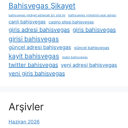
Bahisvegas Şikayet
bahisvegas şikâyet edilecek bir site mi
bahisvegas şirketinin eski adresi
canli bahisvegas
casino sitesi bahisvegas
giris adresi bahisvegas
giris bahisvegas
girisi bahisvegas
güncel adresi bahisvegas
güncel bahisvegas
kayit bahisvegas
mobil bahisvegas
twitter bahisvegas
yeni adresi bahisvegas
yeni giris bahisvegas
Arşivler
Haziran 2026