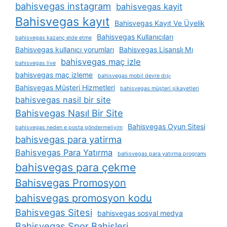
bahisvegas instagram
bahisvegas kayit
Bahisvegas kayıt
Bahisvegas Kayıt Ve Üyelik
Bahisvegas Kullanıcıları
bahisvegas kazanç elde etme
Bahisvegas kullanıcı yorumları
Bahisvegas Lisanslı Mı
bahisvegas maç izle
bahisvegas live
bahisvegas maç izleme
bahisvegas mobil devre dışı
Bahisvegas Müşteri Hizmetleri
bahisvegas müşteri şikayetleri
bahisvegas nasil bir site
Bahisvegas Nasıl Bir Site
Bahisvegas Oyun Sitesi
bahisvegas neden e posta göndermeliyim
bahisvegas para yatirma
Bahisvegas Para Yatırma
bahisvegas para yatırma programı
bahisvegas para çekme
Bahisvegas Promosyon
bahisvegas promosyon kodu
Bahisvegas Sitesi
bahisvegas sosyal medya
Bahisvegas Spor Bahisleri