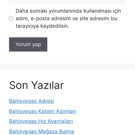
sitesi
Daha sonraki yorumlarımda kullanılması için
adım, e-posta adresim ve site adresim bu
tarayıcıya kaydedilsin.
Son Yazılar
Bahisvegas Adresi
Bahisvegas Katılım Adımları
Bahisvegas Hız Avantajları
Bahisvegas Mağaza Bulma