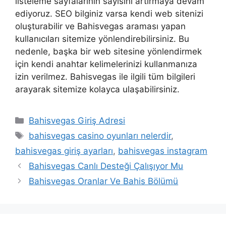
listeleme sayfalarının sayısını artırmaya devam
ediyoruz. SEO bilginiz varsa kendi web sitenizi
oluşturabilir ve Bahisvegas araması yapan
kullanıcıları sitemize yönlendirebilirsiniz. Bu
nedenle, başka bir web sitesine yönlendirmek
için kendi anahtar kelimelerinizi kullanmanıza
izin verilmez. Bahisvegas ile ilgili tüm bilgileri
arayarak sitemize kolayca ulaşabilirsiniz.
Kategoriler
Bahisvegas Giriş Adresi
Etiketler
bahisvegas casino oyunları nelerdir
,
bahisvegas giriş ayarları
,
bahisvegas instagram
Yazı
Bahisvegas Canlı Desteği Çalışıyor Mu
dolaşımı
Bahisvegas Oranlar Ve Bahis Bölümü