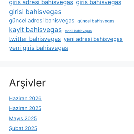
giris adresi bahisvegas
giris bahisvegas
girisi bahisvegas
güncel adresi bahisvegas
güncel bahisvegas
kayit bahisvegas
mobil bahisvegas
twitter bahisvegas
yeni adresi bahisvegas
yeni giris bahisvegas
Arşivler
Haziran 2026
Haziran 2025
Mayıs 2025
Şubat 2025