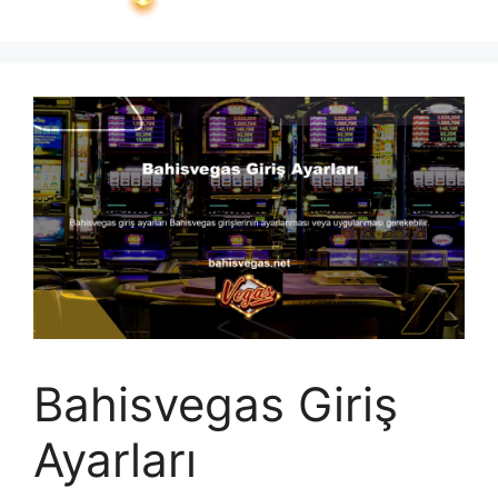
Bahisvegas Giriş
Ayarları