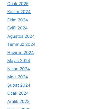
Ocak 2025
Kasım 2024
Ekim 2024
Eylül 2024
Ağustos 2024
Temmuz 2024
Haziran 2024
Mayıs 2024
Nisan 2024
Mart 2024
Şubat 2024
Ocak 2024
Aralık 2023