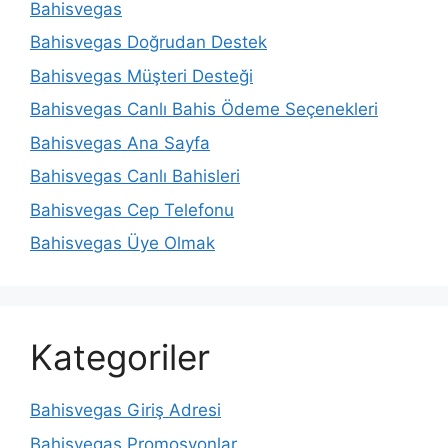
Bahisvegas
Bahisvegas Doğrudan Destek
Bahisvegas Müşteri Desteği
Bahisvegas Canlı Bahis Ödeme Seçenekleri
Bahisvegas Ana Sayfa
Bahisvegas Canlı Bahisleri
Bahisvegas Cep Telefonu
Bahisvegas Üye Olmak
Kategoriler
Bahisvegas Giriş Adresi
Bahisvegas Promosyonlar