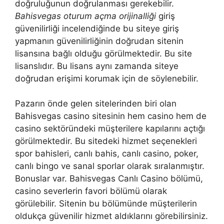
doğruluğunun doğrulanması gerekebilir.
Bahisvegas oturum açma orijinalliği
giriş
güvenilirliği incelendiğinde bu siteye giriş
yapmanın güvenilirliğinin doğrudan sitenin
lisansına bağlı olduğu görülmektedir. Bu site
lisanslıdır. Bu lisans aynı zamanda siteye
doğrudan erişimi korumak için de söylenebilir.
Pazarın önde gelen sitelerinden biri olan
Bahisvegas casino sitesinin hem casino hem de
casino sektöründeki müşterilere kapılarını açtığı
görülmektedir. Bu sitedeki hizmet seçenekleri
spor bahisleri, canlı bahis, canlı casino, poker,
canlı bingo ve sanal sporlar olarak sıralanmıştır.
Bonuslar var. Bahisvegas Canlı Casino bölümü,
casino severlerin favori bölümü olarak
görülebilir. Sitenin bu bölümünde müşterilerin
oldukça güvenilir hizmet aldıklarını görebilirsiniz.