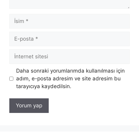
İsim
E-
posta
İnternet
sitesi
Daha sonraki yorumlarımda kullanılması için
adım, e-posta adresim ve site adresim bu
tarayıcıya kaydedilsin.