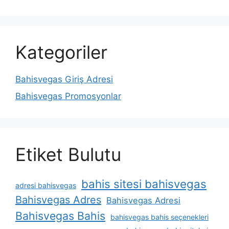
Kategoriler
Bahisvegas Giriş Adresi
Bahisvegas Promosyonlar
Etiket Bulutu
bahis sitesi bahisvegas
adresi bahisvegas
Bahisvegas Adres
Bahisvegas Adresi
Bahisvegas Bahis
bahisvegas bahis seçenekleri