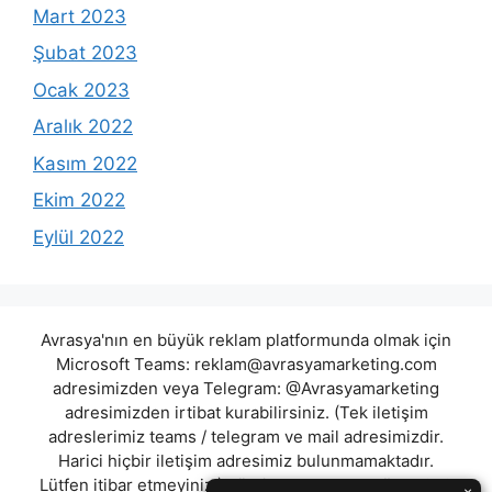
Mart 2023
Şubat 2023
Ocak 2023
Aralık 2022
Kasım 2022
Ekim 2022
Eylül 2022
Avrasya'nın en büyük reklam platformunda olmak için
Microsoft Teams:
reklam@avrasyamarketing.com
adresimizden veya Telegram: @Avrasyamarketing
adresimizden irtibat kurabilirsiniz. (Tek iletişim
adreslerimiz teams / telegram ve mail adresimizdir.
Harici hiçbir iletişim adresimiz bulunmamaktadır.
Lütfen itibar etmeyiniz.) Türkiye yasalarına göre 7258