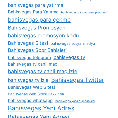
bahisvegas para yatirma
Bahisvegas Para Yatırma
bahisvegas para yatırma programı
bahisvegas para çekme
Bahisvegas Promosyon
bahisvegas promosyon kodu
Bahisvegas Sitesi
bahisvegas sosyal medya
Bahisvegas Spor Bahisleri
bahisvegas tv
bahisvegas telegram
bahisvegas tv canli maç
bahisvegas tv canli maç izle
Bahisvegas Twitter
bahisvegas tv izle
Bahisvegas Web Sitesi
Bahisvegas Web Sitesi Hakkında
bahisvegas whatsapp
bahisvegas yasa dışı bahisler
Bahisvegas Yeni Adres
Bahisvegas Yeni Adresi