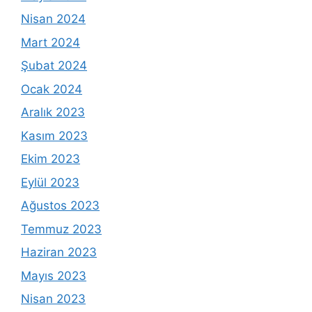
Nisan 2024
Mart 2024
Şubat 2024
Ocak 2024
Aralık 2023
Kasım 2023
Ekim 2023
Eylül 2023
Ağustos 2023
Temmuz 2023
Haziran 2023
Mayıs 2023
Nisan 2023