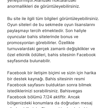
yerleştirmiştir.Alandaki noktalardaki
anormallikleri de görüntüleyebilirsiniz.
Bu site ile ilgili tüm bilgileri görüntüleyebilirsiniz.
Oyun siteleri de bu sekmede oyun lisanslarını
paylaşmayı tercih etmektedir. Son haliyle
oyuncular bahis sitelerinde bonus ve
promosyonları görebilirler. Özellikle
turnuvalardaki gerçek zamanlı değişiklikler ve
özel etkinlik ödülleri, bahis sitesinin Facebook
sayfasında bulunabilir.
Facebook bir iletişim biçimi ve sizin için harika
bir destek kaynağı. Bahis sitesinin resmi
Facebook sayfasını bulduktan sonra bilmek
istediklerinizi sorabilirsiniz. Bahisvegas
Facebook bölümü 7/24 aktiftir. Ancak
bölgenizdeki konumlara da doğrudan mesaj