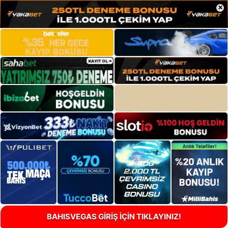
×
BAHISVEGAS GİRİŞ İÇİN TIKLAYINIZ!