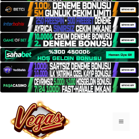
İçeriğe
atla
Menü