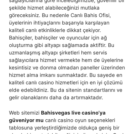
sağlayıcılarına göre incelediğimizde, güvenilir bir
şekilde hizmet alabileceğinizi mutlaka
göreceksiniz. Bu nedenle Canlı Bahis Ofisi,
üyelerinin ihtiyaçlarını başarıyla karşılayan
kaliteli canlı etkinliklerle dikkat çekiyor.
Bahisçiler, bahisçiler ve oyuncular için ağ
oluşturma gibi altyapı sağlamada aktiftir. Bu
uzmanlaşmış altyapı şirketleri hem servis
sağlayıcılara hizmet vermekte hem de üyelerine
kesintisiz ve donma olmadan paneller üzerinden
hizmet alma imkanı sunmaktadır. Bu sayede en
kaliteli canlı casino hizmetleri için en iyi çözümü
elde edebildiniz. Bu da sitenin standartlarını ve
gelir olanaklarını daha da artırmaktadır.
Web sitemizi
Bahisvegas live casino’ya
güveniyor mu
canlı casino oyun seçenekleri
tablosuna yerleştirdiğimizde oldukça geniş bir