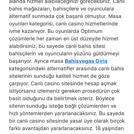
alanda hizmet alabileceğinizi göreceksiniz. Canlı
bahis mağazaları, bahisçilere ve oyunculara
alternatif sunmada çok başarılı olmuştur. Masa
oyunları kategorisi, canlı casino hizmetlerinde
ivme kazanıyor. Bu oyunlarda Optimum
çözümlerle her zaman en üst düzeyde hizmet
alabilirsiniz, bu sayede canlı bahis sitesi
bahisçilerin ve oyuncuların yüzünü güldürmeyi
başarıyor. Ayrıca masa
Bahisvegas Giriş
kategorisindeki alternatifler arasında canlı bahis
sitelerinin sunduğu kaliteli hizmet de göze
çarpıyor. Canlı casino sitesinde hesap açmak
istiyorsanız izlemeniz gereken prosedürün çok
basit olduğunu da belirtmek isteriz. Böylece
sitenin sunduğu isteğe bağlı çözümlerden ve
hızlı yöntemlerden yararlanacaksınız. Bu sayede
bir canlı casino sitesinde yasal üye olarak birçok
farklı avantajdan yararlanacaksınız. 18 yaşından