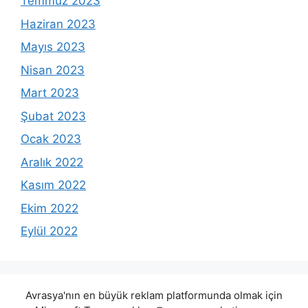
Temmuz 2023
Haziran 2023
Mayıs 2023
Nisan 2023
Mart 2023
Şubat 2023
Ocak 2023
Aralık 2022
Kasım 2022
Ekim 2022
Eylül 2022
Avrasya'nın en büyük reklam platformunda olmak için