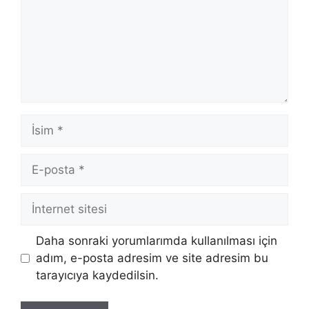
İsim
E-
posta
İnternet
sitesi
Daha sonraki yorumlarımda kullanılması için
adım, e-posta adresim ve site adresim bu
tarayıcıya kaydedilsin.