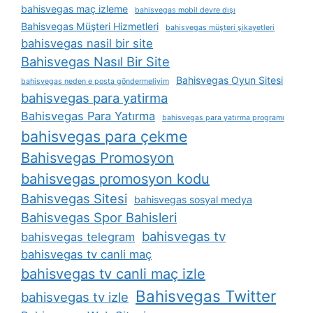
bahisvegas maç izleme
bahisvegas mobil devre dışı
Bahisvegas Müşteri Hizmetleri
bahisvegas müşteri şikayetleri
bahisvegas nasil bir site
Bahisvegas Nasıl Bir Site
Bahisvegas Oyun Sitesi
bahisvegas neden e posta göndermeliyim
bahisvegas para yatirma
Bahisvegas Para Yatırma
bahisvegas para yatırma programı
bahisvegas para çekme
Bahisvegas Promosyon
bahisvegas promosyon kodu
Bahisvegas Sitesi
bahisvegas sosyal medya
Bahisvegas Spor Bahisleri
bahisvegas tv
bahisvegas telegram
bahisvegas tv canli maç
bahisvegas tv canli maç izle
Bahisvegas Twitter
bahisvegas tv izle