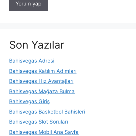
Son Yazılar
Bahisvegas Adresi
Bahisvegas Katılım Adımları
Bahisvegas Hız Avantajları
Bahisvegas Mağaza Bulma
Bahisvegas Giriş
Bahisvegas Basketbol Bahisleri
Bahisvegas Slot Soruları
Bahisvegas Mobil Ana Sayfa