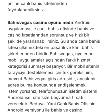
online canlı bahis sitelerinden
faydalanabilirsiniz.
Bahisvegas
casino oyunu nedir
Android
uygulaması ile canlı bahis ofisinde bahis ve
casino fırsatlarından sorunsuz ve hızlı bir
şekilde yararlanabilirsiniz. Şu anda canlı bahis
sitesi ülkemizdeki en başarılı ve karlı bahis
şirketlerinden biridir. Bahisvegas, üyelerine
mobil uygulamalar açısından farklı hizmet
kategorisi sunmayı başarıyor. Bir mobil sitenin
tarayıcıyı desteklemesi için tek gereksinim,
mevcut Bahisvegas giriş adresidir, ancak bir
adres bulma konusunda endişelenmek
istemiyorsanız, telefonunuzun işletim sistemi
Android ise, site size başvurma fırsatı
verecektir. Bedava. Yani Canlı Bahis Ofisinin
Android versiyonu ile bahis ve casino