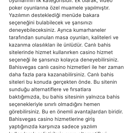
oyunlarının ilk kategorisidir. Ek olarak, video
poker oyunlarına özel muamele yapılmıştır.
Yazılımın desteklediği menüde bakara
seçeneğini bulabilecek ve şansınızı
deneyebileceksiniz. Ayrıca kumarhaneler
tarafından sunulan masa oyunları, kaliteleri ve
kazanma olasılıkları ile ünlüdür. Canlı bahis
sitelerinde hizmet kullanırken casino hizmet
seçeneği ile şansınızı kolayca deneyebilirsiniz.
Bahisvegas canlı casino hizmetleri ile her zaman
daha fazla para kazanabilirsiniz. Canlı bahis
siteleri bu konuda gerçekten önde. Bu sitenin
sunduğu alternatiflere ve fırsatlara
baktığımızda, bu bahis sitesinin yalnızca bahis
seçenekleriyle sınırlı olmadığını hemen
görebilirsiniz. Bu en önemli avantajlardan biridir.
Bahisvegas casino hizmetlerine giriş
yaptığınızda karşınıza sadece yazılım