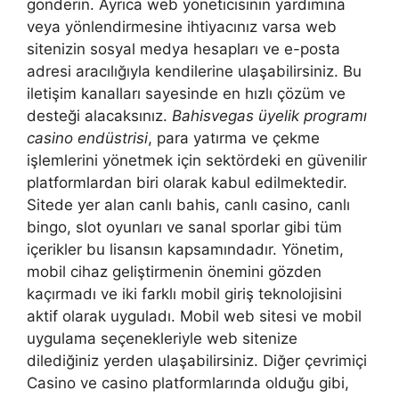
gönderin. Ayrıca web yöneticisinin yardımına
veya yönlendirmesine ihtiyacınız varsa web
sitenizin sosyal medya hesapları ve e-posta
adresi aracılığıyla kendilerine ulaşabilirsiniz. Bu
iletişim kanalları sayesinde en hızlı çözüm ve
desteği alacaksınız.
Bahisvegas üyelik programı
casino endüstrisi
, para yatırma ve çekme
işlemlerini yönetmek için sektördeki en güvenilir
platformlardan biri olarak kabul edilmektedir.
Sitede yer alan canlı bahis, canlı casino, canlı
bingo, slot oyunları ve sanal sporlar gibi tüm
içerikler bu lisansın kapsamındadır. Yönetim,
mobil cihaz geliştirmenin önemini gözden
kaçırmadı ve iki farklı mobil giriş teknolojisini
aktif olarak uyguladı. Mobil web sitesi ve mobil
uygulama seçenekleriyle web sitenize
dilediğiniz yerden ulaşabilirsiniz. Diğer çevrimiçi
Casino ve casino platformlarında olduğu gibi,