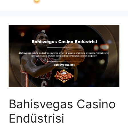
Bahisvegas Casino
Endüstrisi