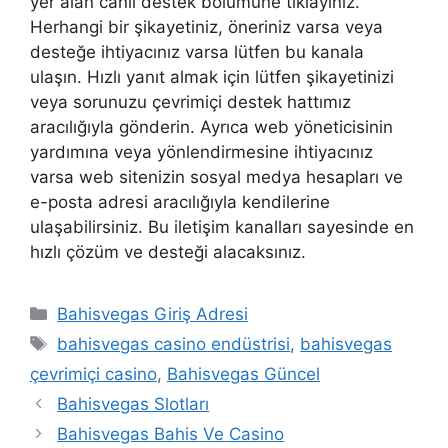
yer alan canlı destek bölümüne tıklayınız.
Herhangi bir şikayetiniz, öneriniz varsa veya
desteğe ihtiyacınız varsa lütfen bu kanala
ulaşın. Hızlı yanıt almak için lütfen şikayetinizi
veya sorunuzu çevrimiçi destek hattımız
aracılığıyla gönderin. Ayrıca web yöneticisinin
yardımına veya yönlendirmesine ihtiyacınız
varsa web sitenizin sosyal medya hesapları ve
e-posta adresi aracılığıyla kendilerine
ulaşabilirsiniz. Bu iletişim kanalları sayesinde en
hızlı çözüm ve desteği alacaksınız.
Kategoriler
Bahisvegas Giriş Adresi
Etiketler
bahisvegas casino endüstrisi
,
bahisvegas
çevrimiçi casino
,
Bahisvegas Güncel
Yazı
Bahisvegas Slotları
dolaşımı
Bahisvegas Bahis Ve Casino