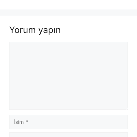
Yorum yapın
Yorum
İsim
E-