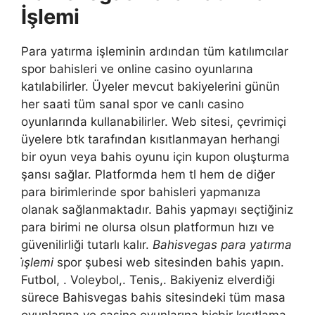
İşlemi
Para yatırma işleminin ardından tüm katılımcılar
spor bahisleri ve online casino oyunlarına
katılabilirler. Üyeler mevcut bakiyelerini günün
her saati tüm sanal spor ve canlı casino
oyunlarında kullanabilirler. Web sitesi, çevrimiçi
üyelere btk tarafından kısıtlanmayan herhangi
bir oyun veya bahis oyunu için kupon oluşturma
şansı sağlar. Platformda hem tl hem de diğer
para birimlerinde spor bahisleri yapmanıza
olanak sağlanmaktadır. Bahis yapmayı seçtiğiniz
para birimi ne olursa olsun platformun hızı ve
güvenilirliği tutarlı kalır.
Bahisvegas para yatırma
i̇şlemi
spor şubesi web sitesinden bahis yapın.
Futbol, ​​. Voleybol,. Tenis,. Bakiyeniz elverdiği
sürece Bahisvegas bahis sitesindeki tüm masa
oyunlarına ve casino oyunlarına hiçbir kısıtlama