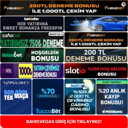
×
BAHISVEGAS GİRİŞ İÇİN TIKLAYINIZ!