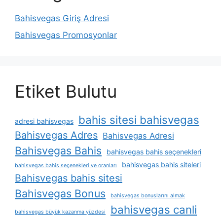
Bahisvegas Giriş Adresi
Bahisvegas Promosyonlar
Etiket Bulutu
bahis sitesi bahisvegas
adresi bahisvegas
Bahisvegas Adres
Bahisvegas Adresi
Bahisvegas Bahis
bahisvegas bahis seçenekleri
bahisvegas bahis siteleri
bahisvegas bahis seçenekleri ve oranları
Bahisvegas bahis sitesi
Bahisvegas Bonus
bahisvegas bonuslarını almak
bahisvegas canli
bahisvegas büyük kazanma yüzdesi