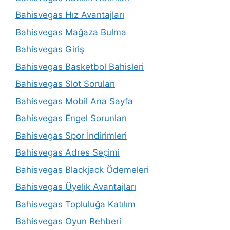
Bahisvegas Hız Avantajları
Bahisvegas Mağaza Bulma
Bahisvegas Giriş
Bahisvegas Basketbol Bahisleri
Bahisvegas Slot Soruları
Bahisvegas Mobil Ana Sayfa
Bahisvegas Engel Sorunları
Bahisvegas Spor İndirimleri
Bahisvegas Adres Seçimi
Bahisvegas Blackjack Ödemeleri
Bahisvegas Üyelik Avantajları
Bahisvegas Topluluğa Katılım
Bahisvegas Oyun Rehberi