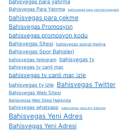
bahisvegas para yatirma
Bahisvegas Para Yatırma
bahisvegas para yatırma programı
bahisvegas para çekme
Bahisvegas Promosyon
bahisvegas promosyon kodu
Bahisvegas Sitesi
bahisvegas sosyal medya
Bahisvegas Spor Bahisleri
bahisvegas tv
bahisvegas telegram
bahisvegas tv canli maç
bahisvegas tv canli maç izle
Bahisvegas Twitter
bahisvegas tv izle
Bahisvegas Web Sitesi
Bahisvegas Web Sitesi Hakkında
bahisvegas whatsapp
bahisvegas yasa dışı bahisler
Bahisvegas Yeni Adres
Bahisvegas Yeni Adresi