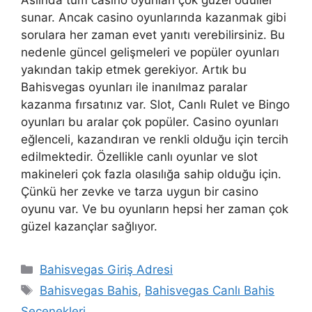
sunar. Ancak casino oyunlarında kazanmak gibi
sorulara her zaman evet yanıtı verebilirsiniz. Bu
nedenle güncel gelişmeleri ve popüler oyunları
yakından takip etmek gerekiyor. Artık bu
Bahisvegas oyunları ile inanılmaz paralar
kazanma fırsatınız var. Slot, Canlı Rulet ve Bingo
oyunları bu aralar çok popüler. Casino oyunları
eğlenceli, kazandıran ve renkli olduğu için tercih
edilmektedir. Özellikle canlı oyunlar ve slot
makineleri çok fazla olasılığa sahip olduğu için.
Çünkü her zevke ve tarza uygun bir casino
oyunu var. Ve bu oyunların hepsi her zaman çok
güzel kazançlar sağlıyor.
Kategoriler
Bahisvegas Giriş Adresi
Etiketler
Bahisvegas Bahis
,
Bahisvegas Canlı Bahis
Seçenekleri