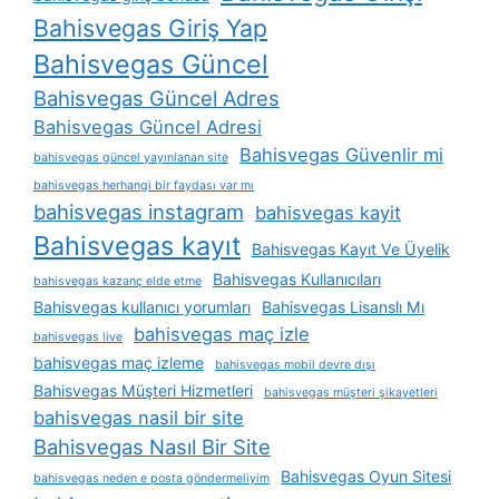
Bahisvegas Giriş Yap
Bahisvegas Güncel
Bahisvegas Güncel Adres
Bahisvegas Güncel Adresi
Bahisvegas Güvenlir mi
bahisvegas güncel yayınlanan site
bahisvegas herhangi bir faydası var mı
bahisvegas instagram
bahisvegas kayit
Bahisvegas kayıt
Bahisvegas Kayıt Ve Üyelik
Bahisvegas Kullanıcıları
bahisvegas kazanç elde etme
Bahisvegas kullanıcı yorumları
Bahisvegas Lisanslı Mı
bahisvegas maç izle
bahisvegas live
bahisvegas maç izleme
bahisvegas mobil devre dışı
Bahisvegas Müşteri Hizmetleri
bahisvegas müşteri şikayetleri
bahisvegas nasil bir site
Bahisvegas Nasıl Bir Site
Bahisvegas Oyun Sitesi
bahisvegas neden e posta göndermeliyim