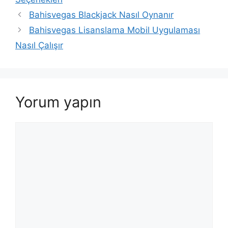
Yazı
Bahisvegas Blackjack Nasıl Oynanır
dolaşımı
Bahisvegas Lisanslama Mobil Uygulaması
Nasıl Çalışır
Yorum yapın
Yorum