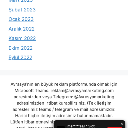
Mart 2023
Şubat 2023
Ocak 2023
Aralık 2022
Kasım 2022
Ekim 2022
Eylül 2022
Avrasya'nın en büyük reklam platformunda olmak için
Microsoft Teams:
reklam@avrasyamarketing.com
adresimizden veya Telegram: @Avrasyamarketing
adresimizden irtibat kurabilirsiniz. (Tek iletişim
adreslerimiz teams / telegram ve mail adresimizdir.
Harici hiçbir iletişim adresimiz bulunmamaktadır.
Lütfen itibar etmeyiniz.) Türkiye yasalarına göre 7258