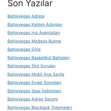
Son Yazılar
Bahisvegas Adresi
Bahisvegas Katılım Adımları
Bahisvegas Hız Avantajları
Bahisvegas Mağaza Bulma
Bahisvegas Giriş
Bahisvegas Basketbol Bahisleri
Bahisvegas Slot Soruları
Bahisvegas Mobil Ana Sayfa
Bahisvegas Engel Sorunları
Bahisvegas Spor İndirimleri
Bahisvegas Adres Seçimi
Bahisvegas Blackjack Ödemeleri