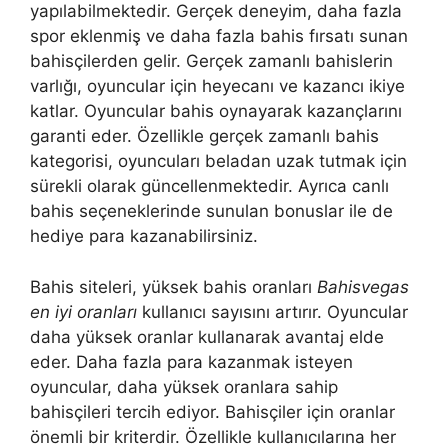
yapılabilmektedir. Gerçek deneyim, daha fazla
spor eklenmiş ve daha fazla bahis fırsatı sunan
bahisçilerden gelir. Gerçek zamanlı bahislerin
varlığı, oyuncular için heyecanı ve kazancı ikiye
katlar. Oyuncular bahis oynayarak kazançlarını
garanti eder. Özellikle gerçek zamanlı bahis
kategorisi, oyuncuları beladan uzak tutmak için
sürekli olarak güncellenmektedir. Ayrıca canlı
bahis seçeneklerinde sunulan bonuslar ile de
hediye para kazanabilirsiniz.
Bahis siteleri, yüksek bahis oranları
Bahisvegas
en iyi oranları
kullanıcı sayısını artırır. Oyuncular
daha yüksek oranlar kullanarak avantaj elde
eder. Daha fazla para kazanmak isteyen
oyuncular, daha yüksek oranlara sahip
bahisçileri tercih ediyor. Bahisçiler için oranlar
önemli bir kriterdir. Özellikle kullanıcılarına her