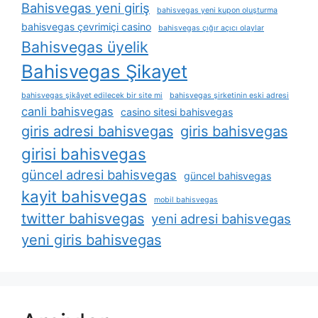
Bahisvegas yeni giriş
bahisvegas yeni kupon oluşturma
bahisvegas çevrimiçi casino
bahisvegas çığır açıcı olaylar
Bahisvegas üyelik
Bahisvegas Şikayet
bahisvegas şikâyet edilecek bir site mi
bahisvegas şirketinin eski adresi
canli bahisvegas
casino sitesi bahisvegas
giris adresi bahisvegas
giris bahisvegas
girisi bahisvegas
güncel adresi bahisvegas
güncel bahisvegas
kayit bahisvegas
mobil bahisvegas
twitter bahisvegas
yeni adresi bahisvegas
yeni giris bahisvegas