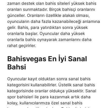
zaman destek olan bahis siteleri yüksek bahis
oranları sunmaktadır. Birçok bahisçi oranlarını
günceller. Oranların özellikle alakalı olması,
oyuncuların daha fazla kazanabileceği anlamına
gelir. Bahis, para yatırdıktan sonra yüksek
oranlarla başlar. Oyuncular daha yüksek
oranlarla bahis oynayarak zamanlarını daha
rahat geçirirler.
Bahisvegas En İyi Sanal
Bahsi
Oyuncular kayıt olduktan sonra sanal bahis
kategorisini kullanabilirler. Üstelik sanal bahis
kategorisinde oranlar oldukça yüksektir. Sanal
spor bahisleri ile para kazanmak artık daha
kolay, kullanıcılarımıza özel sanal bahis