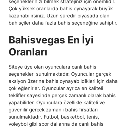
seçeneklerinizi bilmek stratejiniz için önemlidir.
Çok yüksek oranlarda bahis oynayarak büyük
kazanabilirsiniz. Uzun süredir piyasada olan
bahisçiler daha fazla bahis seçeneğine sahiptir.
Bahisvegas En İyi
Oranları
Siteye üye olan oyunculara canlı bahis
seçenekleri sunulmaktadır. Oyuncular gerçek
aksiyon üzerine bahis oynayabildikleri için daha
çok eğlenirler. Oyuncular ayrıca en kaliteli
teklifler sayesinde gerçek zamanlı olarak bahis
yapabilirler. Oyunculara özellikle kaliteli ve
güvenilir gerçek zamanlı bahis fırsatları
sunulmaktadır. Futbol, ​​basketbol, ​​tenis,
voleybol gibi spor dallarına da canlı bahis