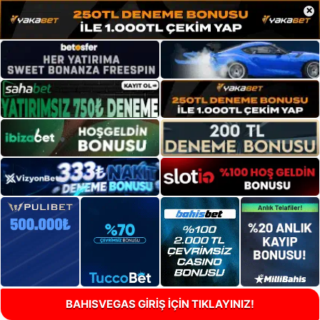
×
BAHISVEGAS GİRİŞ İÇİN TIKLAYINIZ!