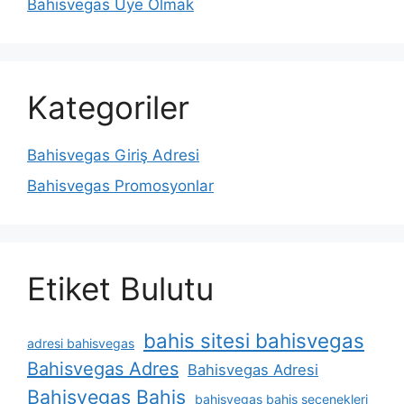
Bahisvegas Üye Olmak
Kategoriler
Bahisvegas Giriş Adresi
Bahisvegas Promosyonlar
Etiket Bulutu
bahis sitesi bahisvegas
adresi bahisvegas
Bahisvegas Adres
Bahisvegas Adresi
Bahisvegas Bahis
bahisvegas bahis seçenekleri