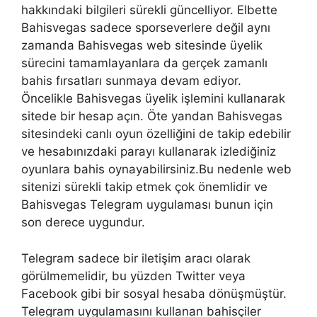
hakkındaki bilgileri sürekli güncelliyor. Elbette
Bahisvegas sadece sporseverlere değil aynı
zamanda Bahisvegas web sitesinde üyelik
sürecini tamamlayanlara da gerçek zamanlı
bahis fırsatları sunmaya devam ediyor.
Öncelikle Bahisvegas üyelik işlemini kullanarak
sitede bir hesap açın. Öte yandan Bahisvegas
sitesindeki canlı oyun özelliğini de takip edebilir
ve hesabınızdaki parayı kullanarak izlediğiniz
oyunlara bahis oynayabilirsiniz.Bu nedenle web
sitenizi sürekli takip etmek çok önemlidir ve
Bahisvegas Telegram uygulaması bunun için
son derece uygundur.
Telegram sadece bir iletişim aracı olarak
görülmemelidir, bu yüzden Twitter veya
Facebook gibi bir sosyal hesaba dönüşmüştür.
Telegram uygulamasını kullanan bahisçiler