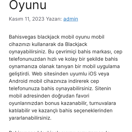
Oyunu
Kasım 11, 2023
Yazarı:
admin
Bahisvegas blackjack mobil oyunu mobil
cihazınızı kullanarak da Blackjack
oynayabilirsiniz. Bu çevrimiçi bahis markası, cep
telefonunuzdan hızlı ve kolay bir şekilde bahis
oynamanıza olanak tanıyan bir mobil uygulama
geliştirdi. Web sitesinden uyumlu iOS veya
Android mobil cihazınıza indirerek cep
telefonunuza bahis oynayabilirsiniz. Sitenin
mobil adresinden doğrudan favori
oyunlarınızdan bonus kazanabilir, turnuvalara
katılabilir ve kazançlı bahis seçeneklerinden
yararlanabilirsiniz.