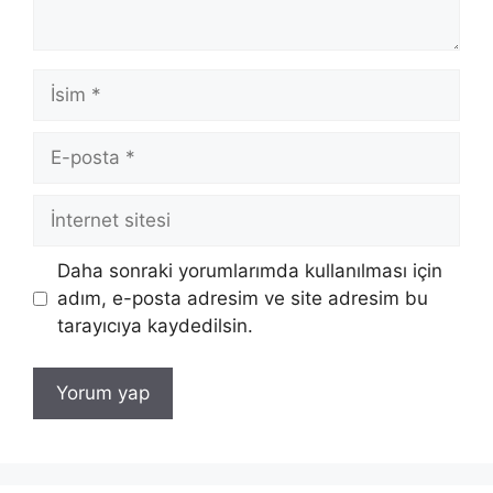
İsim
E-
posta
İnternet
sitesi
Daha sonraki yorumlarımda kullanılması için
adım, e-posta adresim ve site adresim bu
tarayıcıya kaydedilsin.