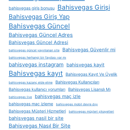
Bahisvegas Girişi
bahisvegas giriş bonusu
Bahisvegas Giriş Yap
Bahisvegas Güncel
Bahisvegas Güncel Adres
Bahisvegas Güncel Adresi
Bahisvegas Güvenlir mi
bahisvegas güncel yayınlanan site
bahisvegas herhangi bir faydası var mı
bahisvegas instagram
bahisvegas kayit
Bahisvegas kayıt
Bahisvegas Kayıt Ve Üyelik
Bahisvegas Kullanıcıları
bahisvegas kazanç elde etme
Bahisvegas kullanıcı yorumları
Bahisvegas Lisanslı Mı
bahisvegas maç izle
bahisvegas live
bahisvegas maç izleme
bahisvegas mobil devre dışı
Bahisvegas Müşteri Hizmetleri
bahisvegas müşteri şikayetleri
bahisvegas nasil bir site
Bahisvegas Nasıl Bir Site