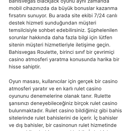
Bahisvegas blackjack oyunu aynı zamanda
mobil cihazınızda da büyük bonuslar kazanma
fırsatını sunuyor. Bu arada site ekibi 7/24 canlı
destek hizmeti sunduğundan müşteri
temsilcisiyle sohbet edebilirsiniz. Şüphelenilen
sorunlar hakkında daha fazla bilgi için lütfen
sitenin müşteri hizmetleriyle iletişime geçin.
Bahisvegas Roulette, birinci sınıf bir çevrimiçi
casino atmosferi yaratma konusunda harika bir
hisse sahiptir.
Oyun masası, kullanıcılar için gerçek bir casino
atmosferi yaratır ve en karlı rulet casino
oyununu denemelerine olanak tanır. Rulette
şansınızı deneyebileceğiniz birçok rulet casino
bulunmaktadır. Rulet casino bildiğimiz gibi bahis
sitelerinde rulet bahislerini de içerir. İç bahisler
ve dış bahisler, bir casinonun rulet hizmetinde