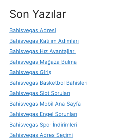
Son Yazılar
Bahisvegas Adresi
Bahisvegas Katılım Adımları
Bahisvegas Hız Avantajları
Bahisvegas Mağaza Bulma
Bahisvegas Giriş
Bahisvegas Basketbol Bahisleri
Bahisvegas Slot Soruları
Bahisvegas Mobil Ana Sayfa
Bahisvegas Engel Sorunları
Bahisvegas Spor İndirimleri
Bahisvegas Adres Seçimi