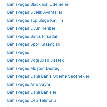
Bahisvegas Blackjack Ödemeleri
Bahisvegas Üyelik Avantajları
Bahisvegas Topluluğa Katılım
Bahisvegas Oyun Rehberi
Bahisvegas Bahis Fırsatları
Bahisvegas Spor Kazançları
Bahisvegas
Bahisvegas Doğrudan Destek
Bahisvegas Müşteri Desteği
Bahisvegas Canlı Bahis Ödeme Seçenekleri
Bahisvegas Ana Sayfa
Bahisvegas Canlı Bahisleri
Bahisvegas Cep Telefonu