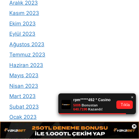
Aralık 2023
Kasım 2023
Ekim 2023
Eylül 2023
Ağustos 2023
Temmuz 2023
Haziran 2023
Mayıs 2023
Nisan 2023
Mart 2023
Şubat 2023
Ocak 2023
×
Aralık 2022
Kasım 2022