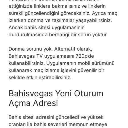
ettiğinizde linklere bakmalısınız ve linklerin
sürekli güncellendiğini göreceksiniz. Ayrıca maç
izlerken donma ve takılmalar yaşayabilirsiniz.
Ancak bahis sitesi uygulamasının
durdurulmasında herhangi bir sorun yoktur.
Donma sorunu yok. Alternatif olarak,
Bahisvegas TV uygulamasını 720p’de
kullanabilirsiniz. Uygulamanın mobil sürümünü
kullanarak maç izleme işlevini güvenilir bir
şekilde etkinleştirebilirsiniz.
Bahisvegas Yeni Oturum
Açma Adresi
Bahis sitesi adresini güncelledi ve yüksek
oranları ile bahis severleri memnun etmeye