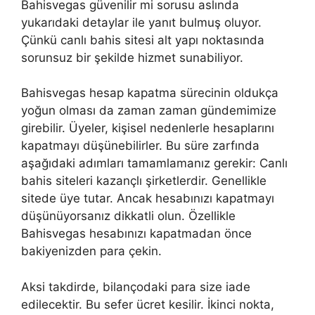
Bahisvegas güvenilir mi sorusu aslında
yukarıdaki detaylar ile yanıt bulmuş oluyor.
Çünkü canlı bahis sitesi alt yapı noktasında
sorunsuz bir şekilde hizmet sunabiliyor.
Bahisvegas hesap kapatma sürecinin oldukça
yoğun olması da zaman zaman gündemimize
girebilir. Üyeler, kişisel nedenlerle hesaplarını
kapatmayı düşünebilirler. Bu süre zarfında
aşağıdaki adımları tamamlamanız gerekir: Canlı
bahis siteleri kazançlı şirketlerdir. Genellikle
sitede üye tutar. Ancak hesabınızı kapatmayı
düşünüyorsanız dikkatli olun. Özellikle
Bahisvegas hesabınızı kapatmadan önce
bakiyenizden para çekin.
Aksi takdirde, bilançodaki para size iade
edilecektir. Bu sefer ücret kesilir. İkinci nokta,