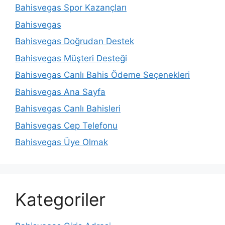
Bahisvegas Spor Kazançları
Bahisvegas
Bahisvegas Doğrudan Destek
Bahisvegas Müşteri Desteği
Bahisvegas Canlı Bahis Ödeme Seçenekleri
Bahisvegas Ana Sayfa
Bahisvegas Canlı Bahisleri
Bahisvegas Cep Telefonu
Bahisvegas Üye Olmak
Kategoriler