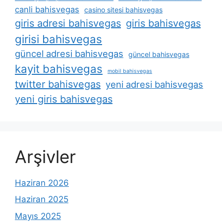
canli bahisvegas
casino sitesi bahisvegas
giris adresi bahisvegas
giris bahisvegas
girisi bahisvegas
güncel adresi bahisvegas
güncel bahisvegas
kayit bahisvegas
mobil bahisvegas
twitter bahisvegas
yeni adresi bahisvegas
yeni giris bahisvegas
Arşivler
Haziran 2026
Haziran 2025
Mayıs 2025